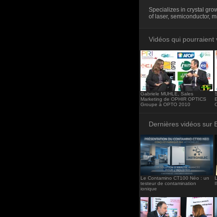
<iframe src="http
Specializes in crystal gro
frameborder="0"><
of laser, semiconductor, mi
Vidéos qui pourraient 
Gabriele MUHLE, Sales
Marketing de OPHIR OPTICS
E
Groupe à OPTO 2010
Dernières vidéos sur 
Le Contamino CT100 Néo : un
L
testeur de contamination
ionique