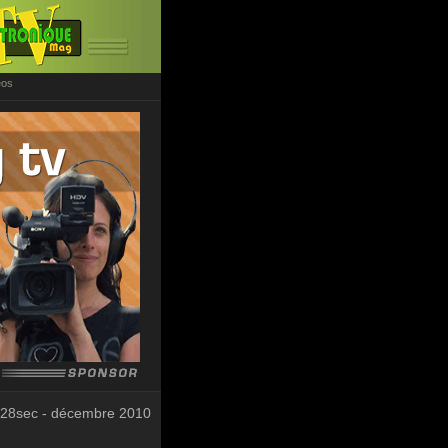
éos
 28sec - décembre 2010