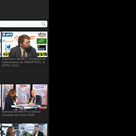
ht="234"
Stephane DENET, Président et
cofondateur de INNOPTICS, à
0
OPTO 2010
Bernard BISMUTH à Global
Industrie de Paris 2026