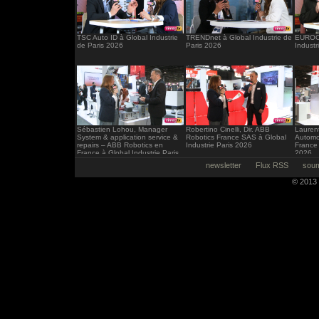
TSC Auto ID à Global Industrie
TRENDnet à Global Industrie de
EUROCI
de Paris 2026
Paris 2026
Industr
Sébastien Lohou, Manager
Robertino Cinelli, Dir. ABB
Laurent
System & application service &
Robotics France SAS à Global
Automo
repairs – ABB Robotics en
Industrie Paris 2026
France 
France à Global Industrie Paris
2026
2026
newsletter
Flux RSS
soum
© 2013 -