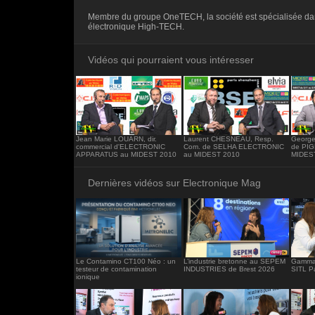
<iframe src="https://www.electronique-ma
Membre du groupe OneTECH, la société est spécialisée da
frameborder="0"></iframe>
électronique High-TECH.
Vidéos qui pourraient vous intéresser
Jean Marie LOUARN, dir.
Laurent CHESNEAU, Resp.
George
commercial d'ELECTRONIC
Com. de SELHA ELECTRONIC
de PI
APPARATUS au MIDEST 2010
au MIDEST 2010
MIDES
Dernières vidéos sur Electronique Mag
Le Contamino CT100 Néo : un
L’industrie bretonne au SEPEM
Gamma 
testeur de contamination
INDUSTRIES de Brest 2026
SITL P
ionique