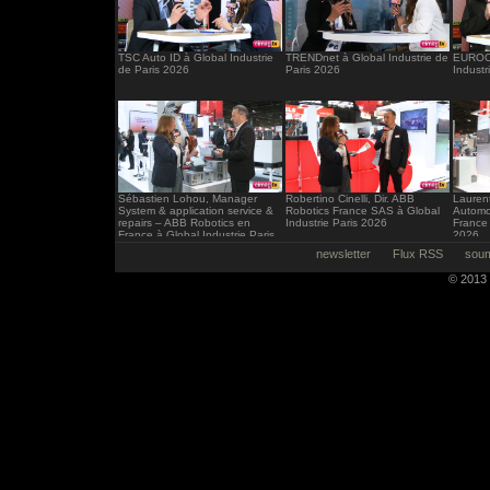
TSC Auto ID à Global Industrie
TRENDnet à Global Industrie de
EUROCI
de Paris 2026
Paris 2026
Industr
Sébastien Lohou, Manager
Robertino Cinelli, Dir. ABB
Laurent
System & application service &
Robotics France SAS à Global
Automo
repairs – ABB Robotics en
Industrie Paris 2026
France 
France à Global Industrie Paris
2026
2026
newsletter
Flux RSS
soum
© 2013 -