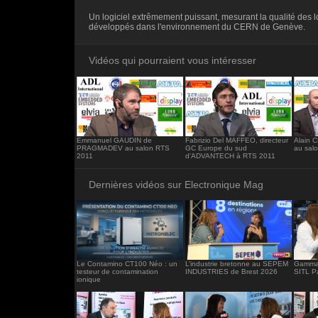
<iframe src="https://www.electronique-ma
Un logiciel extrêmement puissant, mesurant la qualité des l
frameborder="0"></iframe>
développés dans l'environnement du CERN de Genève.
Vidéos qui pourraient vous intéresser
Emmanuel GAUDIN de
Fabrizio Del MAFFEO, directeur
Alain 
PRAGMADEV au salon RTS
GC Europe du sud
au sal
2011
d'ADVANTECH à RTS 2011
Dernières vidéos sur Electronique Mag
Le Contamino CT100 Néo : un
L’industrie bretonne au SEPEM
Gamma 
testeur de contamination
INDUSTRIES de Brest 2026
SITL P
ionique