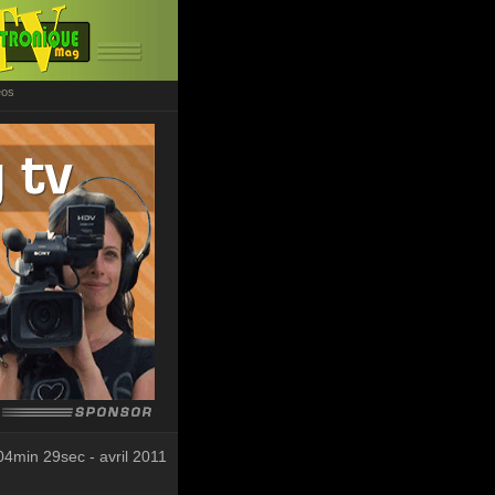
éos
04min 29sec - avril 2011