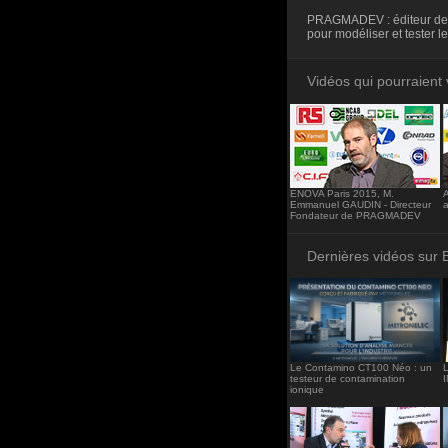
<iframe src="http
PRAGMADEV : éditeur de lo
frameborder="0"><
pour modéliser et tester l
Vidéos qui pourraient 
ENOVA Paris 2015, M.
Emmanuel GAUDIN - Directeur
Fondateur de PRAGMADEV
Dernières vidéos sur 
Le Contamino CT100 Néo : un
L
testeur de contamination
ionique