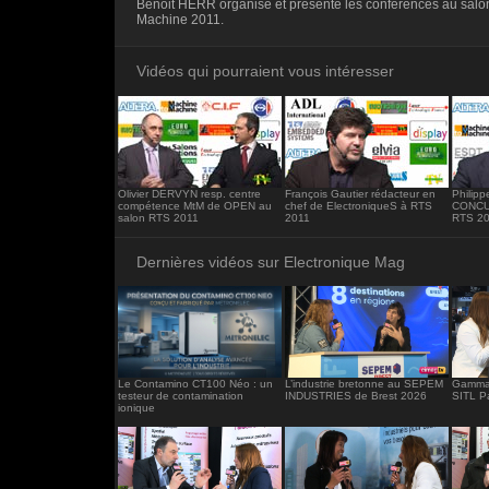
Benoit HERR organise et présente les conférences au sal
<iframe src="https://www.electronique-ma
Machine 2011.
frameborder="0"></iframe>
Vidéos qui pourraient vous intéresser
Olivier DERVYN resp. centre
François Gautier rédacteur en
Philip
compétence MtM de OPEN au
chef de ElectroniqueS à RTS
CONCU
salon RTS 2011
2011
RTS 2
Dernières vidéos sur Electronique Mag
Le Contamino CT100 Néo : un
L’industrie bretonne au SEPEM
Gamma 
testeur de contamination
INDUSTRIES de Brest 2026
SITL P
ionique