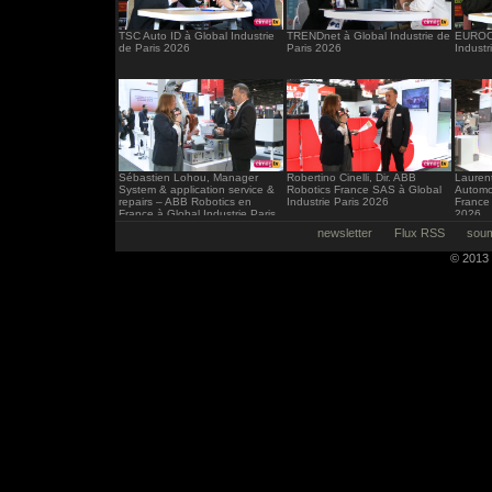
TSC Auto ID à Global Industrie
TRENDnet à Global Industrie de
EUROCI
de Paris 2026
Paris 2026
Industr
Sébastien Lohou, Manager
Robertino Cinelli, Dir. ABB
Laurent
System & application service &
Robotics France SAS à Global
Automo
repairs – ABB Robotics en
Industrie Paris 2026
France 
France à Global Industrie Paris
2026
2026
newsletter
Flux RSS
soum
© 2013 -