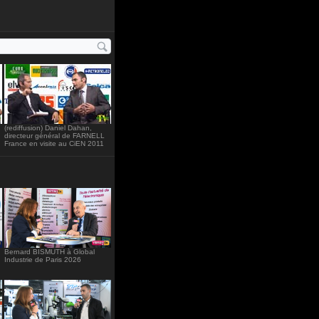
ht="234"
(rediffusion) Daniel Dahan,
directeur général de FARNELL
France en visite au CiEN 2011
Bernard BISMUTH à Global
Industrie de Paris 2026