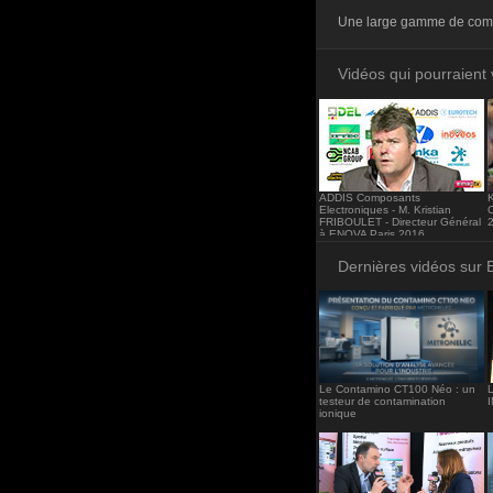
<iframe src="http
Une large gamme de compo
frameborder="0"><
Vidéos qui pourraient 
ADDIS Composants
Electroniques - M. Kristian
FRIBOULET - Directeur Général
à ENOVA Paris 2016
Dernières vidéos sur 
Le Contamino CT100 Néo : un
L
testeur de contamination
ionique