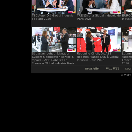
TSC Auto ID à Global Industrie
TRENDnet à Global Industrie de
EUROCI
de Paris 2026
Paris 2026
Industr
Sébastien Lohou, Manager
Robertino Cinelli, Dir. ABB
Laurent
System & application service &
Robotics France SAS à Global
Automo
repairs – ABB Robotics en
Industrie Paris 2026
France 
France à Global Industrie Paris
2026
2026
newsletter
Flux RSS
soum
© 2013 -