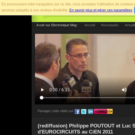
En poursuivant votre navigation sur ce site, vous acceptez l'utilisation de cookie
services adaptés à vos centres d'intérêts.
En savoir plus et gérer ces paramètres
.
A voir sur Electronique Mag :
Accueil
Nouveautés
Actuali
Partagez cette vidéo sur
Pour afficher cette vidéo sur votre site web, utilise
(rediffusion) Philippe POUTOUT et Luc
d'EUROCIRCUITS au CiEN 2011