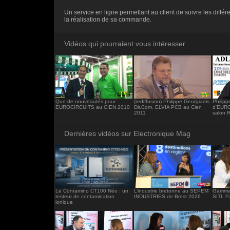
<iframe src="https://www.electronique-ma
Un service en ligne permettant au client de suivre les diffé
frameborder="0"></iframe>
la réalisation de sa commande.
Vidéos qui pourraient vous intéresser
Que de nouveautés pour
(rediffusion) Philippe Georgiadis
Philip
EUROCIRCUITS au CIEN 2010
Dir.Com. ELVIA PCB au Cien
d'EURO
2011
salon 
Dernières vidéos sur Electronique Mag
Le Contamino CT100 Néo : un
L’industrie bretonne au SEPEM
Gamma 
testeur de contamination
INDUSTRIES de Brest 2026
SITL P
ionique