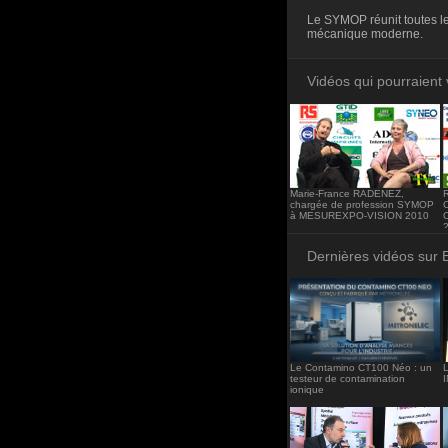
<iframe src="http
Le SYMOP réunit toutes le
frameborder="0"><
mécanique moderne.
Vidéos qui pourraient 
Marie-France RADENEZ,
chargée de profession SYMOP
à MESUREXPO-VISION 2010
O
Dernières vidéos sur 
Le Contamino CT100 Néo : un
L
testeur de contamination
ionique