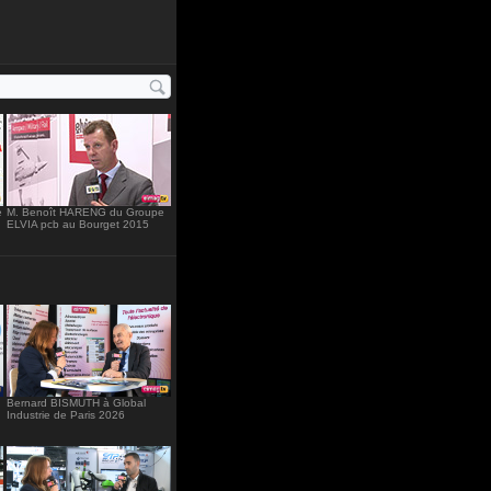
ht="234"
e
M. Benoît HARENG du Groupe
ELVIA pcb au Bourget 2015
Bernard BISMUTH à Global
Industrie de Paris 2026