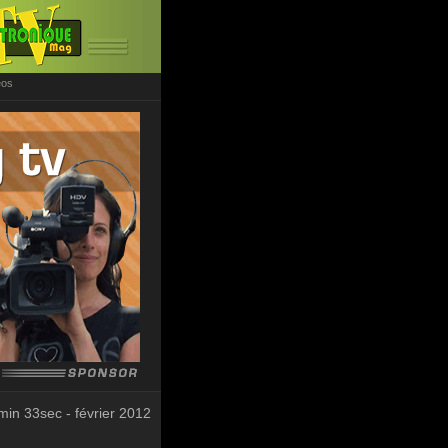
éos
min 33sec - février 2012