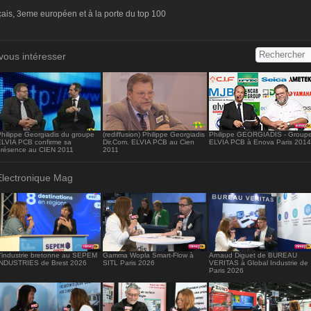
s://www.electronique-mag.com/embed4921" width="416" heig
çais, 3eme européen et à la porte du top 100
/iframe>
vous intéresser
hilippe Georgiadis du groupe
(rediffusion) Philippe Georgiadis
Philippe GEORGIADIS - Group
ELVIA PCB confirme sa
Dir.Com. ELVIA PCB au Cien
ELVIA PCB à Enova Paris 2014
présence au CIEN 2011
2011
Electronique Mag
’industrie bretonne au SEPEM
Gamma Wopla Smart-Flow à
Arnaud Diguet de BUREAU
INDUSTRIES de Brest 2026
SITL Paris 2026
VERITAS à Global Industrie de
Paris 2026