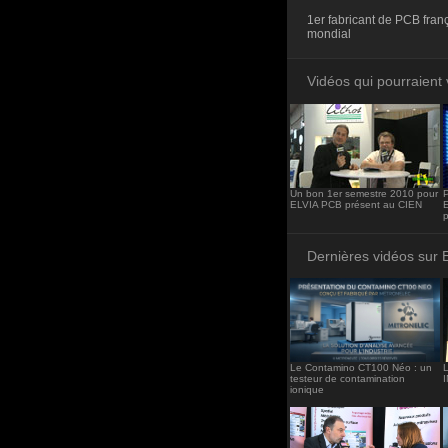
<iframe src="http
1er fabricant de PCB fran
frameborder="0"><
mondial
Vidéos qui pourraient 
Un bon 1er semestre 2010 pour
P
ELVIA PCB présent au CIEN
Dernières vidéos sur 
Le Contamino CT100 Néo : un
L
testeur de contamination
ionique