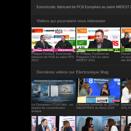
<iframe src="https://www.electronique-ma
Eurocircuits, fabricant de PCB Européen au salon MIDEST 
frameborder="0"></iframe>
Vidéos qui pourraient vous intéresser
Philippe Poutout, Eurocircuits
M. Philippe Fumaneri de
Farnell
fabricant de PCB au salon RTS
Polygone CAO au salon
un acco
2012
MIDEST 2011
site E
Dernières vidéos sur Electronique Mag
Le Contamino CT100 Néo : un
L’industrie bretonne au SEPEM
Gamma 
testeur de contamination
INDUSTRIES de Brest 2026
SITL P
ionique