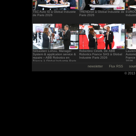
TSC Auto ID à Global Industrie
TRENDnet à Global Industrie de
EUROCI
de Paris 2026
Paris 2026
Industr
Sébastien Lohou, Manager
Robertino Cinelli, Dir. ABB
Laurent
System & application service &
Robotics France SAS à Global
Automo
repairs – ABB Robotics en
Industrie Paris 2026
France 
France à Global Industrie Paris
2026
2026
newsletter
Flux RSS
soum
© 2013 -