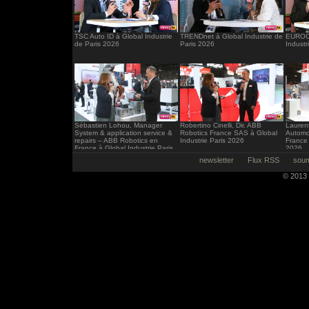
TSC Auto ID à Global Industrie
TRENDnet à Global Industrie de
EUROCI
de Paris 2026
Paris 2026
Industr
Sébastien Lohou, Manager
Robertino Cinelli, Dir. ABB
Laurent
System & application service &
Robotics France SAS à Global
Automo
repairs – ABB Robotics en
Industrie Paris 2026
France 
France à Global Industrie Paris
2026
2026
newsletter
Flux RSS
soum
© 2013 -