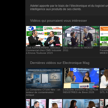
<iframe src="https://www.electronique-ma
Adetel apporte par le biais de l’électronique et du logiciel 
frameborder="0"></iframe>
intelligence aux produits de ses clients.
Vidéos qui pourraient vous intéresser
José AZINHEIRINHA, Directeur
Dans les allées du MIDEST
Rafael
Commercial chez CMS Industrie
2011
Présid
à Enova Toulouse 2015
MIDES
Dernières vidéos sur Electronique Mag
Le Contamino CT100 Néo : un
L’industrie bretonne au SEPEM
Gamma 
testeur de contamination
INDUSTRIES de Brest 2026
SITL P
ionique