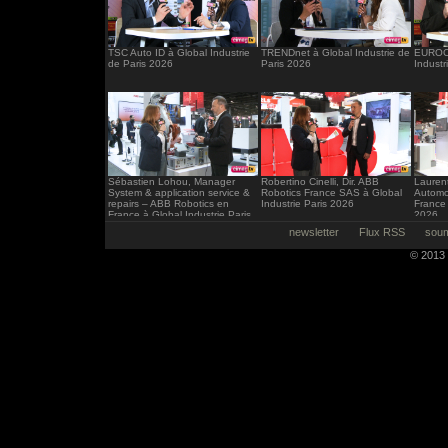
TSC Auto ID à Global Industrie
TRENDnet à Global Industrie de
EUROCI
de Paris 2026
Paris 2026
Industr
Sébastien Lohou, Manager
Robertino Cinelli, Dir. ABB
Laurent
System & application service &
Robotics France SAS à Global
Automo
repairs – ABB Robotics en
Industrie Paris 2026
France 
France à Global Industrie Paris
2026
2026
newsletter
Flux RSS
soum
© 2013 -