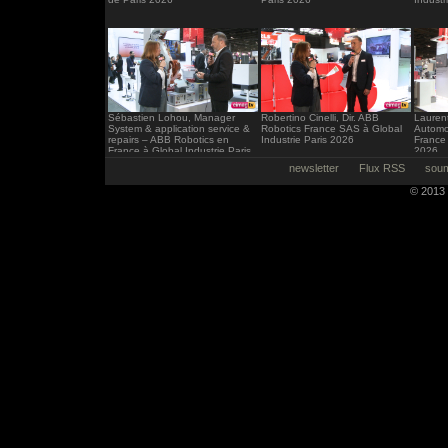
Sébastien Lohou, Manager
Robertino Cinelli, Dir. ABB
Laurent
System & application service &
Robotics France SAS à Global
Automo
repairs – ABB Robotics en
Industrie Paris 2026
France 
France à Global Industrie Paris
2026
2026
newsletter
Flux RSS
soum
© 2013 -