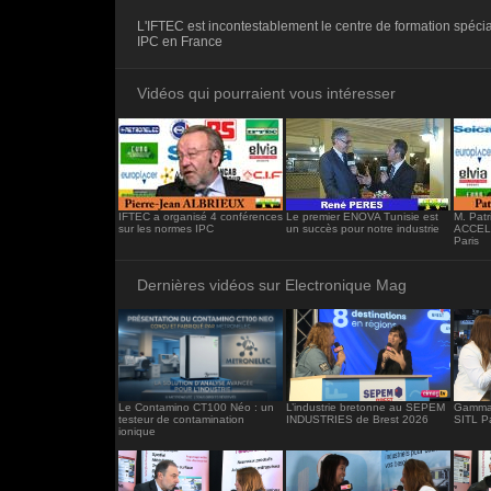
<iframe src="https://www.electronique-ma
L'IFTEC est incontestablement le centre de formation spéci
frameborder="0"></iframe>
IPC en France
Vidéos qui pourraient vous intéresser
IFTEC a organisé 4 conférences
Le premier ENOVA Tunisie est
M. Patr
sur les normes IPC
un succès pour notre industrie
ACCEL
Paris
Dernières vidéos sur Electronique Mag
Le Contamino CT100 Néo : un
L’industrie bretonne au SEPEM
Gamma 
testeur de contamination
INDUSTRIES de Brest 2026
SITL P
ionique