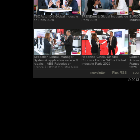
TSC Auto ID à Global Industrie
TRENDnet à Global Industrie de
EUROCI
de Paris 2026
Paris 2026
Industr
Sébastien Lohou, Manager
Robertino Cinelli, Dir. ABB
Laurent
System & application service &
Robotics France SAS à Global
Automo
repairs – ABB Robotics en
Industrie Paris 2026
France 
France à Global Industrie Paris
2026
2026
newsletter
Flux RSS
soum
© 2013 -