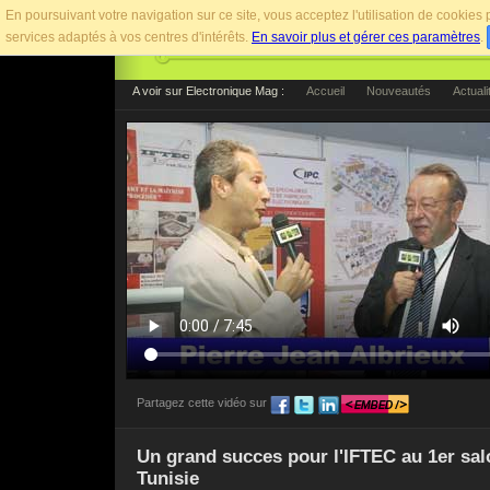
En poursuivant votre navigation sur ce site, vous acceptez l'utilisation de cookie
services adaptés à vos centres d'intérêts.
En savoir plus et gérer ces paramètres
.
A voir sur Electronique Mag :
Accueil
Nouveautés
Actuali
Partagez cette vidéo sur
Pour afficher cette vidéo sur votre site web, utilise
Un grand succes pour l'IFTEC au 1er s
Tunisie