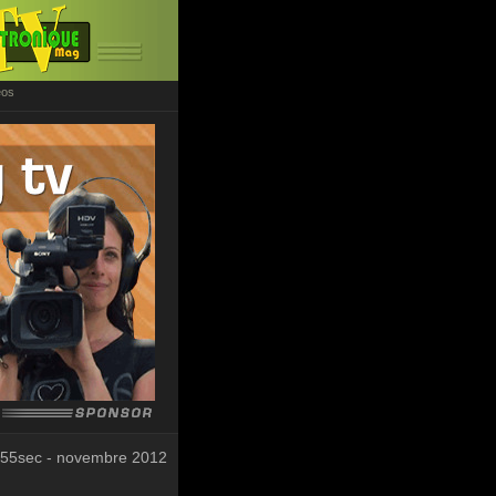
éos
 55sec - novembre 2012