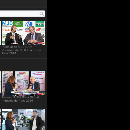
ht="234"
Pierre-Jean ALBRIEUX,
Président de l'IFTEC à Enova
Paris 2014
Bernard BISMUTH à Global
Industrie de Paris 2026