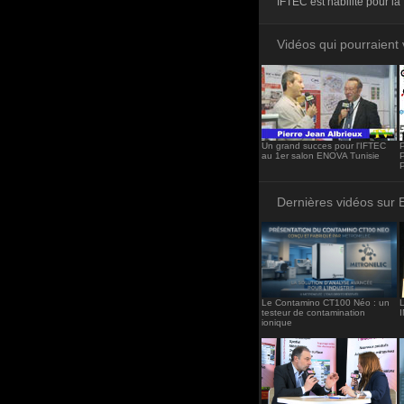
IFTEC est habilité pour la 
<iframe src="http
frameborder="0"><
Vidéos qui pourraient 
Un grand succes pour l'IFTEC
au 1er salon ENOVA Tunisie
P
Dernières vidéos sur 
Le Contamino CT100 Néo : un
L
testeur de contamination
ionique