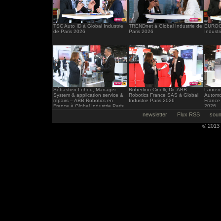
TSC Auto ID à Global Industrie
TRENDnet à Global Industrie de
EUROCI
de Paris 2026
Paris 2026
Industr
Sébastien Lohou, Manager
Robertino Cinelli, Dir. ABB
Laurent
System & application service &
Robotics France SAS à Global
Automo
repairs – ABB Robotics en
Industrie Paris 2026
France 
France à Global Industrie Paris
2026
2026
newsletter
Flux RSS
soum
© 2013 -