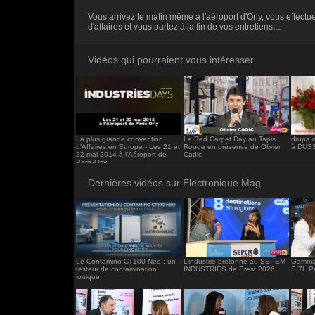
<iframe src="https://www.electronique-ma
Vous arrivez le matin même à l'aéroport d'Orly, vous effect
frameborder="0"></iframe>
d'affaires et vous partez à la fin de vos entretiens…
Vidéos qui pourraient vous intéresser
La plus grande convention
Le Red Carpet Day au Tapis
drupa 
d’Affaires en Europe - Les 21 et
Rouge en présence de Olivier
à DUS
22 mai 2014 à l’Aéroport de
Cadic
Paris-Orly
Dernières vidéos sur Electronique Mag
Le Contamino CT100 Néo : un
L’industrie bretonne au SEPEM
Gamma 
testeur de contamination
INDUSTRIES de Brest 2026
SITL P
ionique