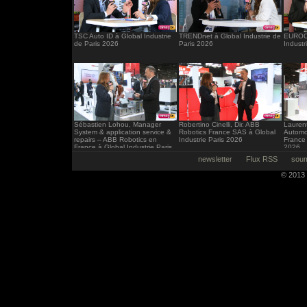
TSC Auto ID à Global Industrie
TRENDnet à Global Industrie de
EUROCI
de Paris 2026
Paris 2026
Industr
Sébastien Lohou, Manager
Robertino Cinelli, Dir. ABB
Laurent
System & application service &
Robotics France SAS à Global
Automo
repairs – ABB Robotics en
Industrie Paris 2026
France 
France à Global Industrie Paris
2026
2026
newsletter
Flux RSS
soum
© 2013 -