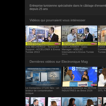
<iframe src="https://www.electronique-ma
Entreprise tunisienne spécialisée dans le câblage d'ensemb
frameborder="0"></iframe>
depuis 25 ans
Vidéos qui pourraient vous intéresser
Anis MECHERGUI - Technicien
Selim LAHIMER - Sales
Patrick
Support - ACCELONIX à Enova
Manager - ADELEC
Commer
Tunisie 2013
International à Enova Tunisie
Tunisi
2013
Dernières vidéos sur Electronique Mag
Le Contamino CT100 Néo : un
L’industrie bretonne au SEPEM
Gamma 
testeur de contamination
INDUSTRIES de Brest 2026
SITL P
ionique