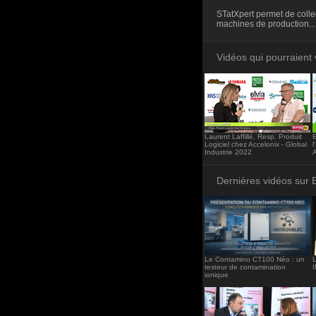
<iframe src="http
STatXpert permet de coll
frameborder="0"><
machines de production...
Vidéos qui pourraient 
Laurent Laffillé, Resp. Produit
Logiciel chez Accelonix - Global
l
Industrie 2022
Dernières vidéos sur 
Le Contamino CT100 Néo : un
L
testeur de contamination
ionique