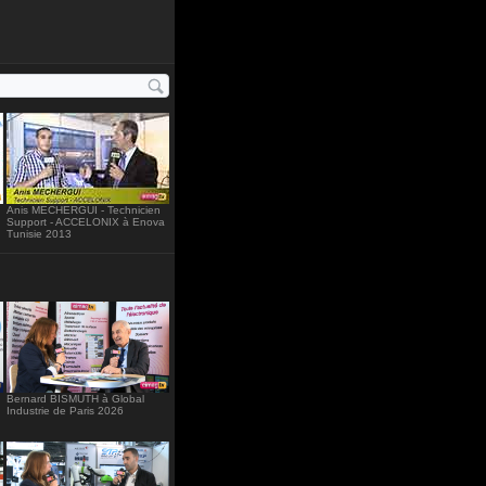
ht="234"
Anis MECHERGUI - Technicien
Support - ACCELONIX à Enova
Tunisie 2013
Bernard BISMUTH à Global
Industrie de Paris 2026