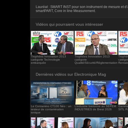
<iframe src="https://www.electronique-ma
Lauréat : SMART INST pour son instrument de mesure et d
frameborder="0"></iframe>
smartPART, Core in line Measurement.
Vidéos qui pourraient vous intéresser
Trophées Innovation 2013
Trophées Innovation 2013
Trophé
catégorie Technologie
catégorie
catégor
embarquée
Qualité/Sécurité/Réglementation
Rentabi
Dernières vidéos sur Electronique Mag
Le Contamino CT100 Néo : un
L’industrie bretonne au SEPEM
Gamma 
testeur de contamination
INDUSTRIES de Brest 2026
SITL P
ionique