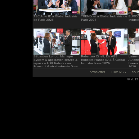
TSC Auto ID à Global Industrie
TRENDnet à Global Industrie de
EUROCI
de Paris 2026
Paris 2026
Industr
Sébastien Lohou, Manager
Robertino Cinelli, Dir. ABB
Laurent
System & application service &
Robotics France SAS à Global
Automo
repairs – ABB Robotics en
Industrie Paris 2026
France 
France à Global Industrie Paris
2026
2026
newsletter
Flux RSS
soum
© 2013 -