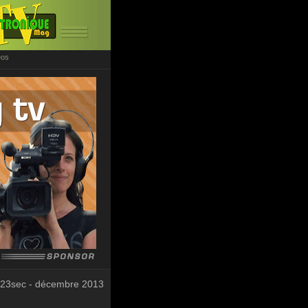
éos
 23sec - décembre 2013