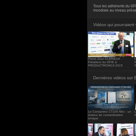
<iframe src="http
Tous les adhérents du GFI
frameborder="0"><
mondiale au niveau prése
Vidéos qui pourraient 
Pierre-Jean ALBRIEUX
Président du GFIE à
PRODUCTRONICA 2015
P
Dernières vidéos sur 
Le Contamino CT100 Néo : un
L
testeur de contamination
ionique