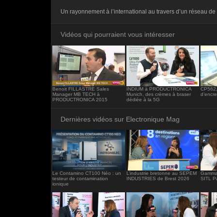
<iframe src="https://www.electronique-ma
Un rayonnement à l’international au travers d’un réseau de 
frameborder="0"></iframe>
Vidéos qui pourraient vous intéresser
Benoit FILLASTRE Sales
INDIUM à PRODUCTRONICA
CP562, 
Manager MB TECH à
Munich, des crèmes à braser
d’encr
PRODUCTRONICA 2015
dédiée à la 5G
Dernières vidéos sur Electronique Mag
Le Contamino CT100 Néo : un
L’industrie bretonne au SEPEM
Gamma 
testeur de contamination
INDUSTRIES de Brest 2026
SITL P
ionique