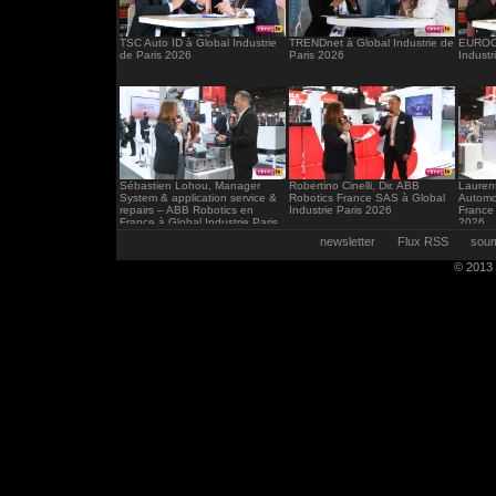
TSC Auto ID à Global Industrie
TRENDnet à Global Industrie de
EUROCI
de Paris 2026
Paris 2026
Industr
Sébastien Lohou, Manager
Robertino Cinelli, Dir. ABB
Laurent
System & application service &
Robotics France SAS à Global
Automo
repairs – ABB Robotics en
Industrie Paris 2026
France 
France à Global Industrie Paris
2026
2026
newsletter
Flux RSS
soum
© 2013 -