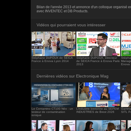
<iframe src="https://www.electronique-ma
Bilan de l'année 2013 et annonce d'un colloque organisé en
frameborder="0"></iframe>
avec INVENTEC et DB Products.
Vidéos qui pourraient vous intéresser
Stéphane DUPOUX de SEICA
Stéphane DUPOUX, Directeur
Stépha
France à Enova Lyon 2014
de SEICA France à Enova Paris
Manage
2013
Enova 
Dernières vidéos sur Electronique Mag
Le Contamino CT100 Néo : un
L’industrie bretonne au SEPEM
Gamma 
testeur de contamination
INDUSTRIES de Brest 2026
SITL P
ionique