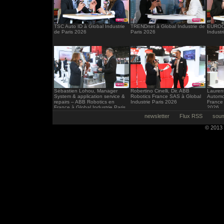
TSC Auto ID à Global Industrie
TRENDnet à Global Industrie de
EUROCI
de Paris 2026
Paris 2026
Industr
Sébastien Lohou, Manager
Robertino Cinelli, Dir. ABB
Laurent
System & application service &
Robotics France SAS à Global
Automo
repairs – ABB Robotics en
Industrie Paris 2026
France 
France à Global Industrie Paris
2026
2026
newsletter
Flux RSS
soum
© 2013 -