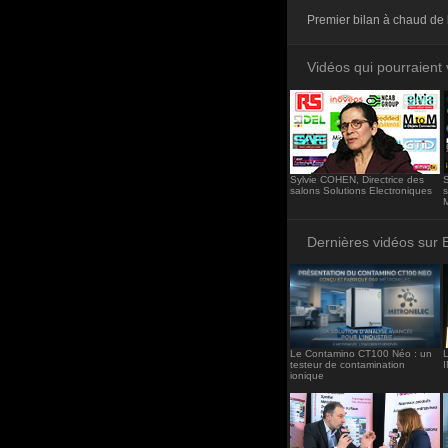
<iframe src="http
Premier bilan à chaud de 
frameborder="0"><
Vidéos qui pourraient 
Sylvie COHEN, Directrice des
S
salons Solutions Electroniques
s
Dernières vidéos sur 
Le Contamino CT100 Néo : un
L
testeur de contamination
ionique