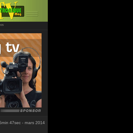
éos
6min 47sec - mars 2014