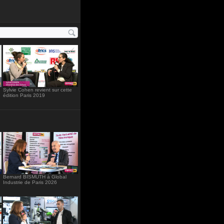
ht="234"
Sylvie Cohen revient sur cette
édition Paris 2019
Bernard BISMUTH à Global
Industrie de Paris 2026