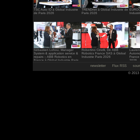
TSC Auto ID à Global Industrie
TRENDnet à Global Industrie de
EUROCI
de Paris 2026
Paris 2026
Industr
Sébastien Lohou, Manager
Robertino Cinelli, Dir. ABB
Laurent
System & application service &
Robotics France SAS à Global
Automo
repairs – ABB Robotics en
Industrie Paris 2026
France 
France à Global Industrie Paris
2026
2026
newsletter
Flux RSS
soum
© 2013 -