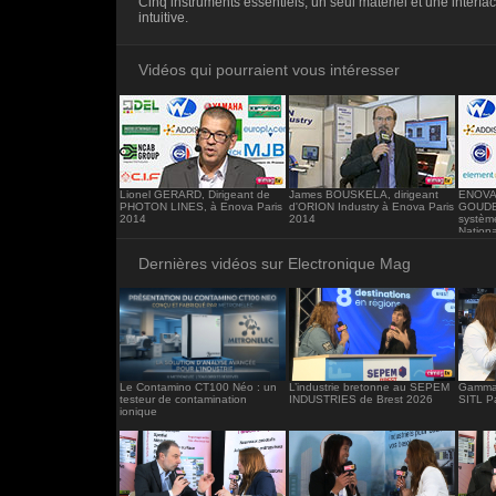
Cinq instruments essentiels, un seul matériel et une interfac
<iframe src="https://www.electronique-ma
intuitive.
frameborder="0"></iframe>
Vidéos qui pourraient vous intéresser
Lionel GERARD, Dirigeant de
James BOUSKELA, dirigeant
ENOVA 
PHOTON LINES, à Enova Paris
d'ORION Industry à Enova Paris
GOUDE 
2014
2014
systèm
Nationa
Dernières vidéos sur Electronique Mag
Le Contamino CT100 Néo : un
L’industrie bretonne au SEPEM
Gamma 
testeur de contamination
INDUSTRIES de Brest 2026
SITL P
ionique