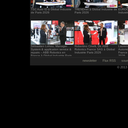
TSC Auto ID à Global Industrie
TRENDnet à Global Industrie de
EUROCI
de Paris 2026
Paris 2026
Industr
Sébastien Lohou, Manager
Robertino Cinelli, Dir. ABB
Laurent
System & application service &
Robotics France SAS à Global
Automo
repairs – ABB Robotics en
Industrie Paris 2026
France 
France à Global Industrie Paris
2026
2026
newsletter
Flux RSS
soum
© 2013 -