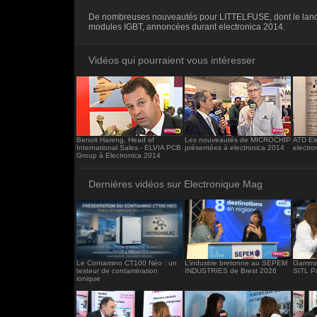
<iframe src="https://www.electronique-ma
De nombreuses nouveautés pour LITTELFUSE, dont le lan
frameborder="0"></iframe>
modules IGBT, annoncées durant electronica 2014.
Vidéos qui pourraient vous intéresser
Benoit Hareng, Head of
Les nouveautés de MICROCHIP
ATD Ele
International Sales - ELVIA PCB
présentées à electronica 2014
electro
Group à Electronica 2014
Dernières vidéos sur Electronique Mag
Le Contamino CT100 Néo : un
L’industrie bretonne au SEPEM
Gamma 
testeur de contamination
INDUSTRIES de Brest 2026
SITL P
ionique