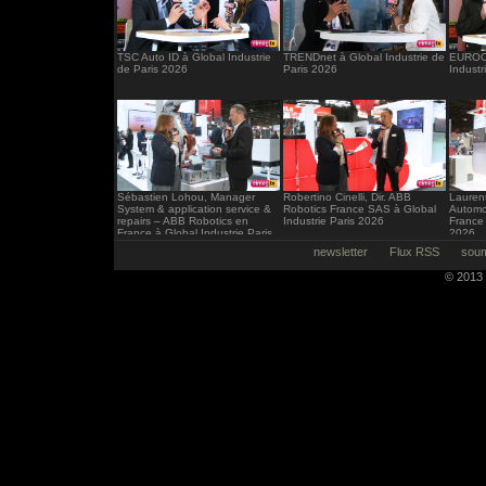
TSC Auto ID à Global Industrie
TRENDnet à Global Industrie de
EUROCI
de Paris 2026
Paris 2026
Industr
Sébastien Lohou, Manager
Robertino Cinelli, Dir. ABB
Laurent
System & application service &
Robotics France SAS à Global
Automo
repairs – ABB Robotics en
Industrie Paris 2026
France 
France à Global Industrie Paris
2026
2026
newsletter
Flux RSS
soum
© 2013 -