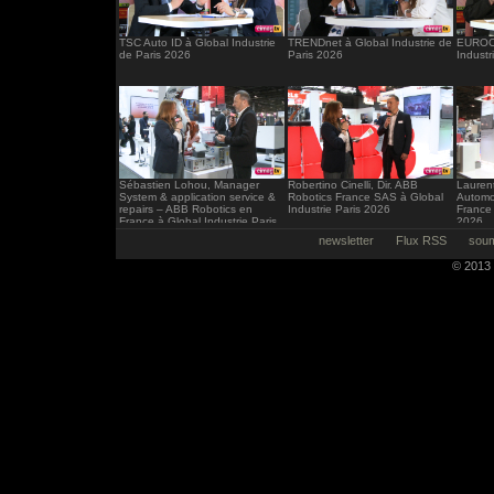
TSC Auto ID à Global Industrie
TRENDnet à Global Industrie de
EUROCI
de Paris 2026
Paris 2026
Industr
Sébastien Lohou, Manager
Robertino Cinelli, Dir. ABB
Laurent
System & application service &
Robotics France SAS à Global
Automo
repairs – ABB Robotics en
Industrie Paris 2026
France 
France à Global Industrie Paris
2026
2026
newsletter
Flux RSS
soum
© 2013 -