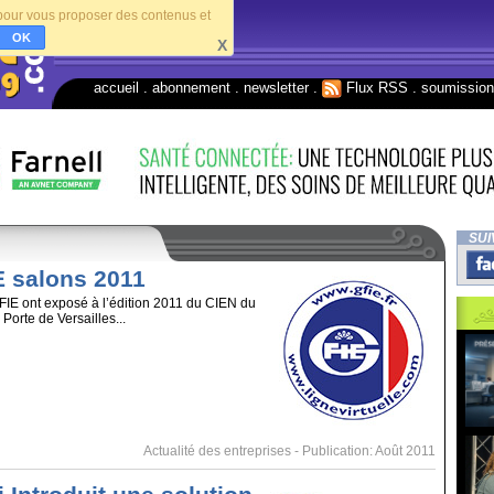
s pour vous proposer des contenus et
OK
X
accueil
.
abonnement
.
newsletter
.
Flux RSS
.
soumissio
SUI
E salons 2011
IE ont exposé à l’édition 2011 du CIEN du
Porte de Versailles...
Actualité des entreprises
- Publication: Août 2011