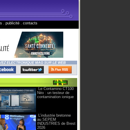
ns
.
publicité
.
contacts
VEZ ELECTRONIQUE MAG SUR LE WEB
Le Contamino CT100
Néo : un testeur de
contamination ionique
L’industrie bretonne
au SEPEM
INDUSTRIES de Brest
2026