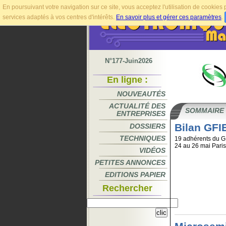
En poursuivant votre navigation sur ce site, vous acceptez l'utilisation de cookie
services adaptés à vos centres d'intérêts.
En savoir plus et gérer ces paramètres
.
N°177-Juin2026
En ligne :
NOUVEAUTÉS
ACTUALITÉ DES
SOMMAIRE
ENTREPRISES
Bilan GFI
DOSSIERS
TECHNIQUES
19 adhérents du GF
24 au 26 mai Paris 
VIDÉOS
PETITES ANNONCES
EDITIONS PAPIER
Rechercher