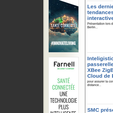
Les derni
tendances
interactiv
Présentation lors d
Berlin...
Inteligisti
passerelle
XBee ZigB
Cloud de D
pour assurer la co
distance...
SMC prése