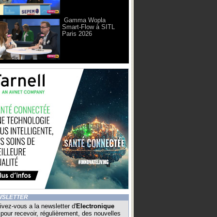
Gamma Wopla
Smart-Flow à SITL
Paris 2026
WSLETTER
ivez-vous a la newsletter d'
Electronique
pour recevoir, régulièrement, des nouvelles