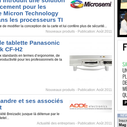
 Introduit une solution
cement pour les
de Micron Technology
ans les processeurs TI
te de modifier la conception de la carte et lui confère plus de sécurité...
Nouveaux produits
- Publication: Août 2011
le tablette Panasonic
k CF-H2
ux standards en termes d’ergonomie, de
productivité pour les professionnels de la
Nouveaux produits
- Publication: Août 2011
landre et ses associés
t
ciété Breizadic jusque là détenue par le
NE
tel...
Inscr
Actualité des entreprises
- Publication: Août 2011
Mag