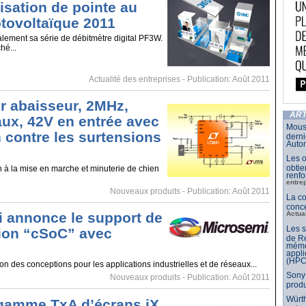
isation de pointe au
tovoltaïque 2011
ement sa série de débitmètre digital PF3W.
hé...
Actualité des entreprises
- Publication: Août 2011
r abaisseur, 2MHz,
ART
ux, 42V en entrée avec
Mouse
n contre les surtensions
derni
Auto
Les o
obtie
on à la mise en marche et minuterie de chien
renfo
entre
Nouveaux produits
- Publication: Août 2011
La c
conce
Actua
 annonce le support de
Les 
ion “cSoC” avec
de Re
mémo
S
appli
(HPC
on des conceptions pour les applications industrielles et de réseaux...
Sony 
Nouveaux produits
- Publication: Août 2011
prod
Würth
gamme TxA d’écrans iX