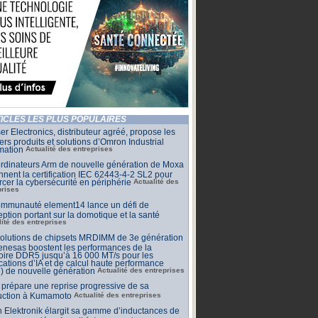
ICLES LES PLUS POPULAIRES
r Electronics, distributeur agréé, propose les
ers produits et solutions d’Omron Industrial
mation
Actualité des entreprises
rdinateurs Arm de nouvelle génération de Moxa
nnent la certification IEC 62443-4-2 SL2 pour
rcer la cybersécurité en périphérie
Actualité des
prises
ommunauté element14 lance un défi de
ption portant sur la domotique et la santé
lité des entreprises
solutions de chipsets MRDIMM de 3e génération
nesas boostent les performances de la
ire DDR5 jusqu’à 16 000 MT/s pour les
cations d’IA et de calcul haute performance
) de nouvelle génération
Actualité des entreprises
prépare une reprise progressive de sa
uction à Kumamoto
Actualité des entreprises
 Elektronik élargit sa gamme d’inductances de