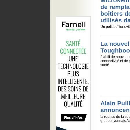
Microsemi
de rempla
boîtiers 
utilisés d
Un petit boîtier évi
La nouvel
Toughboo
établit de nouvea
connectivité et de 
santé...
Alain Puil
annoncen
la reprise de la so
groupe lyonnais Ade