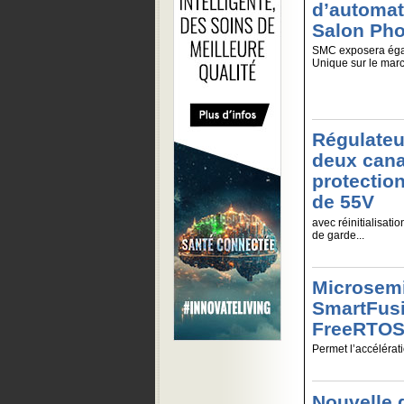
d’automat
Salon Pho
SMC exposera égal
Unique sur le marc
Régulateu
deux cana
protectio
de 55V
avec réinitialisati
de garde...
Microsemi
SmartFus
FreeRTO
Permet l’accélérati
Nouvelle 