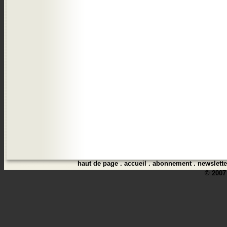
haut de page
.
accueil
.
abonnement
.
newslette
© 2007 