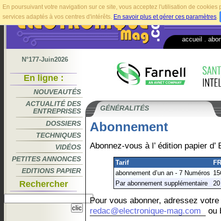
En poursuivant votre navigation sur ce site, vous acceptez l'utilisation de cookie
services adaptés à vos centres d'intérêts.
En savoir plus et gérer ces paramètres
.
accueil
.
abo
N°177-Juin2026
En ligne :
NOUVEAUTÉS
ACTUALITÉ DES
GÉNÉRALITÉS
ENTREPRISES
DOSSIERS
Abonnement
TECHNIQUES
Abonnez-vous à l’ édition papier d’
VIDÉOS
PETITES ANNONCES
Tarif
F
EDITIONS PAPIER
abonnement d’un an - 7 Numéros
15
Rechercher
Par abonnement supplémentaire
20
Pour vous abonner, adressez votre
redac@electronique-mag.com
ou b