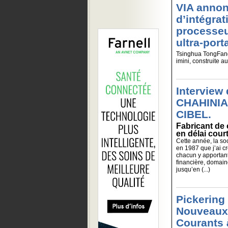
VIA annon
d’intégra
processeu
ultra-port
Tsinghua TongFan
imini, construite 
Interview
CHAHINIAN
CIBEL.
Fabricant de 
en délai court
Cette année, la soc
en 1987 que j’ai c
chacun y apportant
financière, domaine
jusqu’en (...)
Pickering 
Nouveaux
Courants 