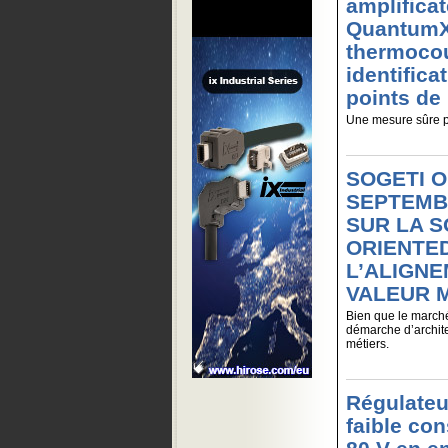
amplificat
QuantumX 
thermoco
identific
points de
Une mesure sûre p
SOGETI O
SEPTEMB
SUR LA S
ORIENTED
L’ALIGNE
VALEUR M
Bien que le marché
démarche d’archite
métiers.
Régulateur
faible co