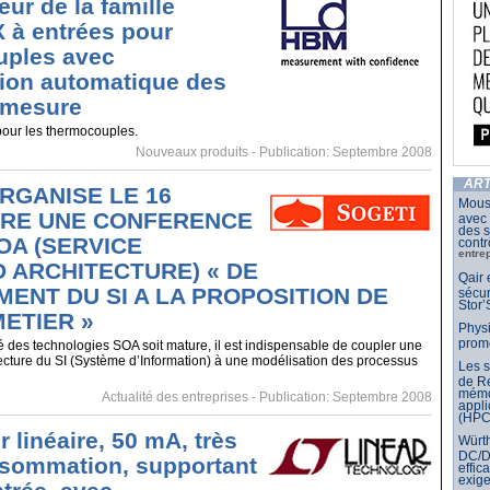
eur de la famille
à entrées pour
uples avec
ation automatique des
 mesure
our les thermocouples.
Nouveaux produits
- Publication: Septembre 2008
ART
RGANISE LE 16
Mouse
RE UNE CONFERENCE
avec
des s
OA (SERVICE
contr
entre
 ARCHITECTURE) « DE
Qair 
MENT DU SI A LA PROPOSITION DE
sécur
Stor’
ETIER »
Physi
prom
 des technologies SOA soit mature, il est indispensable de coupler une
cture du SI (Système d’Information) à une modélisation des processus
Les 
de Re
mémo
Actualité des entreprises
- Publication: Septembre 2008
appli
(HPC
 linéaire, 50 mA, très
Würth
DC/DC
nsommation, supportant
effic
exig