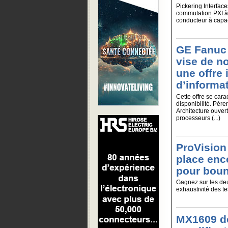
Pickering Interfac
commutation PXI à f
conducteur à capa
GE Fanuc 
vise de n
une offre 
d’informa
Cette offre se car
disponibilité. Pére
Architecture ouver
processeurs (...)
ProVision
place enco
pour bou
Gagnez sur les deux
exhaustivité des te
MX1609 de