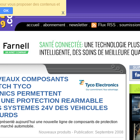
s pour vous proposer des contenus et
OK
X
accueil
.
abonnement
.
newsletter
.
Flux RSS
.
soumissio
SUI
VEAUX COMPOSANTS
TCH TYCO
NICS PERMETTENT
R UNE PROTECTION REARMABLE
S SYSTEMES 24V DES VEHICULES
OURDS
 présenté aujourd’hui une nouvelle ligne de composants de protection
e marché automobile.
Nouveaux produits
- Publication: Septembre 2008