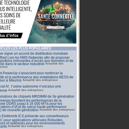
ICLES LES PLUS POPULAIRES
r signe un accord de distribution mondiale
 Red Lion by HMS Networks afin de proposer
olutions innovantes d’accès aux données et de
ôle dans le secteur industriel
Actualité des
prises
et PowerUp s’associent pour renforcer la
ité et la performance des installations BESS de
Sun à Maurice
Actualité des entreprises
cal AI : l’usine autonome n’est plus une
esse
Actualité des entreprises
solutions de chipsets MRDIMM de 3e génération
nesas boostent les performances de la
ire DDR5 jusqu’à 16 000 MT/s pour les
cations d’IA et de calcul haute performance
) de nouvelle génération
Actualité des entreprises
 Elektronik ICS présente ses convertisseurs
 pour applications véhicules Robustes,
aces et optimisés pour les environnements
eants
Actualité des entreprises