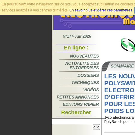
En poursuivant votre navigation sur ce site, vous acceptez l'utilisation de cookie
services adaptés à vos centres d'intérêts.
En savoir plus et gérer ces paramètres
.
N°177-Juin2026
En ligne :
NOUVEAUTÉS
ACTUALITÉ DES
SOMMAIRE
ENTREPRISES
LES NOU
DOSSIERS
POLYSWI
TECHNIQUES
ELECTRO
VIDÉOS
D’OFFRI
PETITES ANNONCES
POUR LE
EDITIONS PAPIER
POIDS L
Rechercher
Tyco Electronics a
PolySwitch pour l