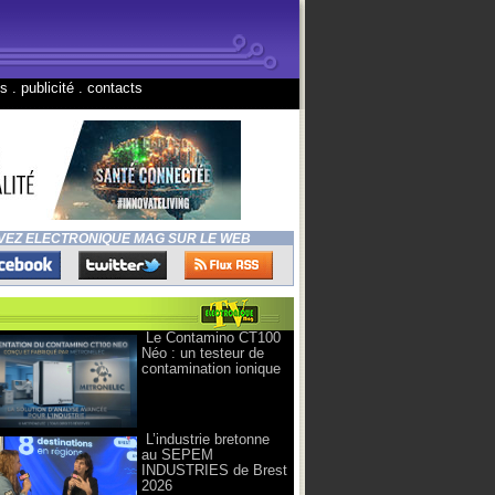
ns
.
publicité
.
contacts
VEZ ELECTRONIQUE MAG SUR LE WEB
Le Contamino CT100
Néo : un testeur de
contamination ionique
L’industrie bretonne
au SEPEM
INDUSTRIES de Brest
2026