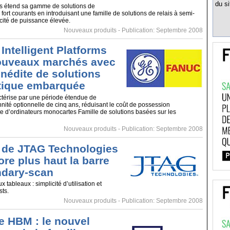
du si
es étend sa gamme de solutions de
ort courants en introduisant une famille de solutions de relais à semi-
cité de puissance élevée.
Nouveaux produits
- Publication: Septembre 2008
Intelligent Platforms
ouveaux marchés avec
inédite de solutions
tique embarquée
actérise par une période étendue de
nnité optionnelle de cinq ans, réduisant le coût de possession
te d’ordinateurs monocartes Famille de solutions basées sur les
Nouveaux produits
- Publication: Septembre 2008
 de JTAG Technologies
re plus haut la barre
ndary-scan
 tableaux : simplicité d’utilisation et
sts.
Nouveaux produits
- Publication: Septembre 2008
 HBM : le nouvel