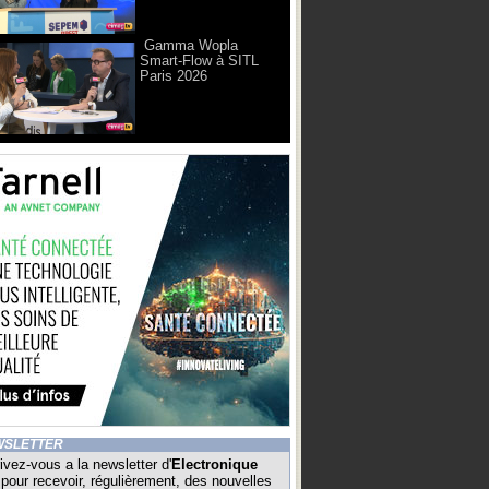
Gamma Wopla
Smart-Flow à SITL
Paris 2026
WSLETTER
ivez-vous a la newsletter d'
Electronique
pour recevoir, régulièrement, des nouvelles