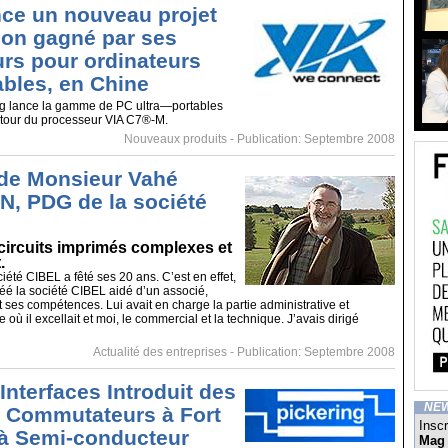
ce un nouveau projet
tion gagné par ses
rs pour ordinateurs
ables, en Chine
g lance la gamme de PC ultra—portables
autour du processeur VIA C7®-M.
Nouveaux produits
- Publication: Septembre 2008
 de Monsieur Vahé
, PDG de la société
circuits imprimés complexes et
.
iété CIBEL a fêté ses 20 ans. C’est en effet,
réé la société CIBEL aidé d’un associé,
 ses compétences. Lui avait en charge la partie administrative et
 où il excellait et moi, le commercial et la technique. J’avais dirigé
Actualité des entreprises
- Publication: Septembre 2008
Interfaces Introduit des
NE
 Commutateurs à Fort
Inscr
à Semi-conducteur
Mag