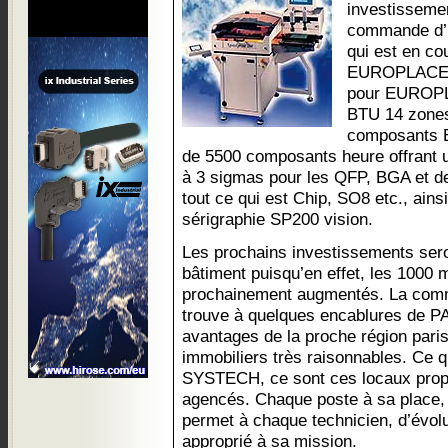
investissemen
commande d’u
qui est en cou
EUROPLACER.
pour EUROPL
BTU 14 zones
composants E
de 5500 composants heure offrant u
à 3 sigmas pour les QFP, BGA et d
tout ce qui est Chip, SO8 etc., ain
sérigraphie SP200 vision.
Les prochains investissements sero
bâtiment puisqu’en effet, les 1000 m
prochainement augmentés. La comm
trouve à quelques encablures de PA
avantages de la proche région pari
immobiliers très raisonnables. Ce qu
SYSTECH, ce sont ces locaux prop
agencés. Chaque poste à sa place, 
permet à chaque technicien, d’évo
approprié à sa mission.