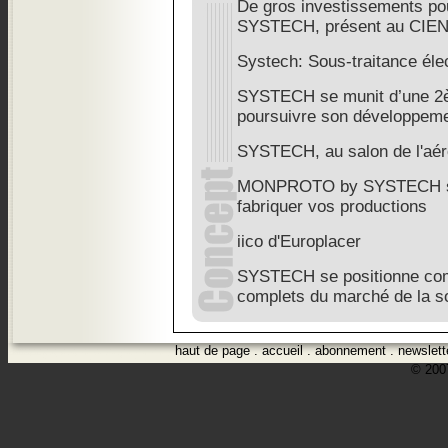
De gros investissements p
SYSTECH, présent au CIEN
Systech: Sous-traitance éle
SYSTECH se munit d’une 2
poursuivre son développem
SYSTECH, au salon de l'aéro
MONPROTO by SYSTECH s'e
fabriquer vos productions
iico d'Europlacer
SYSTECH se positionne com
complets du marché de la so
haut de page
.
accueil
.
abonnement
.
newslett
© 2007