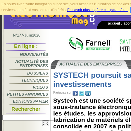
En poursuivant votre navigation sur ce site, vous acceptez l'utilisation de cookie
services adaptés à vos centres d'intérêts.
En savoir plus et gérer ces paramètres
.
accueil
.
abo
N°177-Juin2026
En ligne :
NOUVEAUTÉS
ACTUALITÉ DES
ACTUALITÉ DES ENTREPRISES
ENTREPRISES
DOSSIERS
SYSTECH poursuit sa
TECHNIQUES
investissements
VIDÉOS
Partagez sur
PETITES ANNONCES
Systech est une société s
EDITIONS PAPIER
sous-traitance électroniqu
Rechercher
les études, les approvisi
fabrication de matériels é
consolide en 2007 sa poli