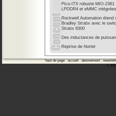
Pico-ITX robuste MIO-2361 
LPDDR4 et eMMC intégrée
Rockwell Automation étend sa
Bradley Stratix avec le swit
Stratix 8300
Des inductances de puissa
Reprise de Nortel
haut de page
.
accueil
.
abonnement
.
newslett
© 2007