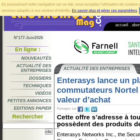
En poursuivant votre navigation sur ce site, vous acceptez l'utilisation de cookie
services adaptés à vos centres d'intérêts.
En savoir plus et gérer ces paramètres
.
accueil
.
abo
N°177-Juin2026
En ligne :
NOUVEAUTÉS
ACTUALITÉ DES
ACTUALITÉ DES ENTREPRISES
ENTREPRISES
DOSSIERS
Enterasys lance un pl
TECHNIQUES
commutateurs Nortel 
VIDÉOS
valeur d’achat
PETITES ANNONCES
EDITIONS PAPIER
Partagez sur
Rechercher
Cette offre s’adresse à tou
possèdent des produits de
Enterasys Networks Inc., the Sec