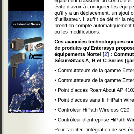
également d’assurer un contrôle et 
évite d’avoir à configurer les équi
qu’il y a un déplacement, un ajout 
d’utilisateur. Il suffit de définir la 
prend en compte automatiquement le
ou les modifications.
Ces avancées technologiques son
de produits qu’Enterasys propos
équipements Nortel [
2
] : Commu
SécureStack A, B et C-Series (gar
• Commutateurs de la gamme Ente
• Commutateurs de la gamme Enter
• Point d’accès RoamAbout AP 410
• Point d’accès sans fil HiPath Wir
• Contrôleur HiPath Wireless C20
• Contrôleur d’entreprise HiPath W
Pour faciliter l’intégration de ses é