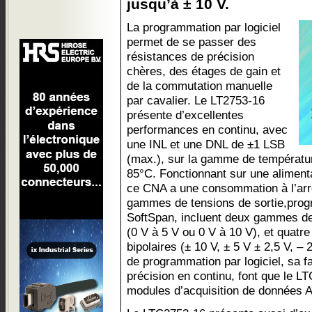
jusqu’à ± 10 V.
La programmation par logiciel
permet de se passer des
résistances de précision
chères, des étages de gain et
de la commutation manuelle
par cavalier. Le LT2753-16
présente d’excellentes
performances en continu, avec
une INL et une DNL de ±1 LSB
(max.), sur la gamme de température
85°C. Fonctionnant sur une alimenta
ce CNA a une consommation à l’arrê
gammes de tensions de sortie,progr
SoftSpan, incluent deux gammes de 
(0 V à 5 V ou 0 V à 10 V), et quatr
bipolaires (± 10 V, ± 5 V ± 2,5 V, – 
de programmation par logiciel, sa 
précision en continu, font que le L
modules d’acquisition de données