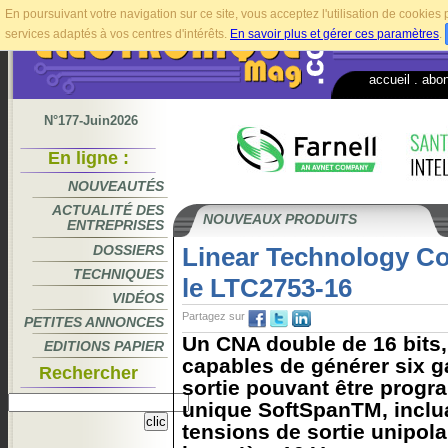
En poursuivant votre navigation sur ce site, vous acceptez l'utilisation de cookie
services adaptés à vos centres d'intérêts.
En savoir plus et gérer ces paramètres
.
accueil
.
abo
N°177-Juin2026
En ligne :
NOUVEAUTÉS
ACTUALITÉ DES
NOUVEAUX PRODUITS
ENTREPRISES
DOSSIERS
Linear Technology Co
TECHNIQUES
le LTC2753-16
VIDÉOS
Partagez sur
PETITES ANNONCES
Un CNA double de 16 bits, 
EDITIONS PAPIER
capables de générer six 
Rechercher
sortie pouvant être progr
unique SoftSpanTM, incl
tensions de sortie unipola