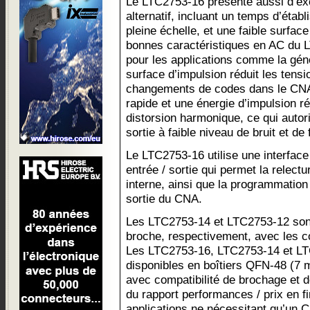
Le LTC2753-16 présente aussi d’exc
alternatif, incluant un temps d’éta
pleine échelle, et une faible surfac
bonnes caractéristiques en AC du L
pour les applications comme la géné
surface d’impulsion réduit les tens
changements de codes dans le CNA
rapide et une énergie d’impulsion ré
distorsion harmonique, ce qui autor
sortie à faible niveau de bruit et d
Le LTC2753-16 utilise une interface 
entrée / sortie qui permet la relectu
interne, ainsi que la programmatio
sortie du CNA.
Les LTC2753-14 et LTC2753-12 son
broche, respectivement, avec les c
Les LTC2753-16, LTC2753-14 et LT
disponibles en boîtiers QFN-48 (7 
avec compatibilité de brochage et d
du rapport performances / prix en f
applications ne nécessitant qu’un C