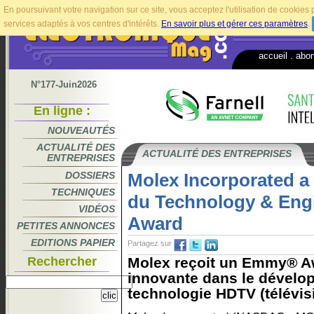
En poursuivant votre navigation sur ce site, vous acceptez l'utilisation de cookie
services adaptés à vos centres d'intérêts.
En savoir plus et gérer ces paramètres
.
accueil
.
abo
N°177-Juin2026
En ligne :
NOUVEAUTÉS
ACTUALITÉ DES
ACTUALITÉ DES ENTREPRISES
ENTREPRISES
DOSSIERS
Molex Incorporated a
TECHNIQUES
du Technology & En
VIDÉOS
Award
PETITES ANNONCES
EDITIONS PAPIER
Partagez sur
Rechercher
Molex reçoit un Emmy® A
innovante dans le dévelo
technologie HDTV (télévisi