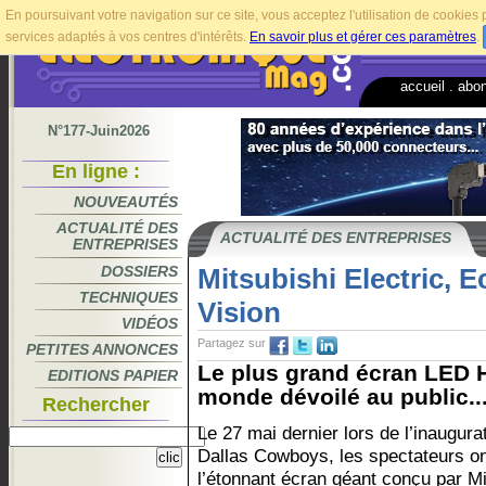
En poursuivant votre navigation sur ce site, vous acceptez l'utilisation de cookie
services adaptés à vos centres d'intérêts.
En savoir plus et gérer ces paramètres
.
accueil
.
abo
N°177-Juin2026
En ligne :
NOUVEAUTÉS
ACTUALITÉ DES
ACTUALITÉ DES ENTREPRISES
ENTREPRISES
DOSSIERS
Mitsubishi Electric,
TECHNIQUES
Vision
VIDÉOS
Partagez sur
PETITES ANNONCES
Le plus grand écran LED H
EDITIONS PAPIER
monde dévoilé au public..
Rechercher
Le 27 mai dernier lors de l’inaugur
Dallas Cowboys, les spectateurs ont
l’étonnant écran géant conçu par Mi