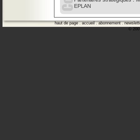
EPLAN
haut de page
.
accueil
.
abonnement
.
newslett
© 2007