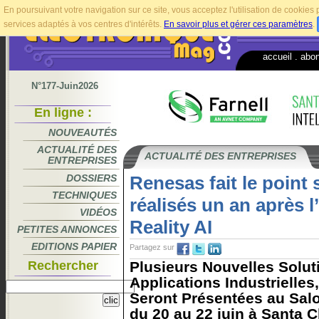
En poursuivant votre navigation sur ce site, vous acceptez l'utilisation de cookie
services adaptés à vos centres d'intérêts.
En savoir plus et gérer ces paramètres
.
accueil
.
abo
N°177-Juin2026
En ligne :
NOUVEAUTÉS
ACTUALITÉ DES
ACTUALITÉ DES ENTREPRISES
ENTREPRISES
DOSSIERS
Renesas fait le point 
TECHNIQUES
réalisés un an après l
VIDÉOS
Reality AI
PETITES ANNONCES
EDITIONS PAPIER
Partagez sur
Rechercher
Plusieurs Nouvelles Solut
Applications Industrielle
Seront Présentées au Sal
du 20 au 22 juin à Santa Cl