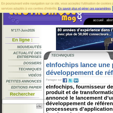
En poursuivant votre navigation sur ce site, vous acceptez l'utilisation de cookie
services adaptés à vos centres d'intérêts.
En savoir plus et gérer ces paramètres
.
accueil
.
abo
N°177-Juin2026
En ligne :
NOUVEAUTÉS
ACTUALITÉ DES
TECHNIQUES
ENTREPRISES
DOSSIERS
eInfochips lance une 
TECHNIQUES
développement de ré
VIDÉOS
Partagez sur
PETITES ANNONCES
eInfochips, fournisseur de
EDITIONS PAPIER
produit et de transformat
Rechercher
annoncé le lancement d’u
développement de référen
processeurs d’applicatio