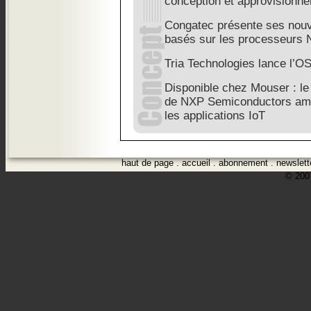
conception et approvisionn
Congatec présente ses no
basés sur les processeurs 
Tria Technologies lance l’
Disponible chez Mouser : le
de NXP Semiconductors amél
les applications IoT
haut de page
.
accueil
.
abonnement
.
newslett
© 2007