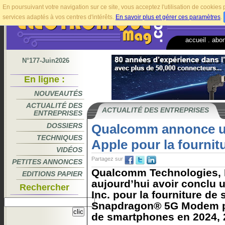
En poursuivant votre navigation sur ce site, vous acceptez l'utilisation de cookie
services adaptés à vos centres d'intérêts.
En savoir plus et gérer ces paramètres
.
accueil
.
abo
N°177-Juin2026
En ligne :
NOUVEAUTÉS
ACTUALITÉ DES
ACTUALITÉ DES ENTREPRISES
ENTREPRISES
DOSSIERS
Qualcomm annonce u
TECHNIQUES
Apple pour la fournit
VIDÉOS
Partagez sur
PETITES ANNONCES
Qualcomm Technologies, 
EDITIONS PAPIER
aujourd’hui avoir conclu 
Rechercher
Inc. pour la fourniture d
Snapdragon® 5G Modem p
de smartphones en 2024, 2