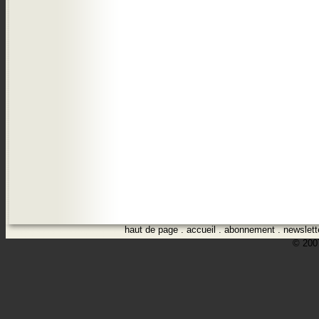
haut de page
.
accueil
.
abonnement
.
newslett
© 2007