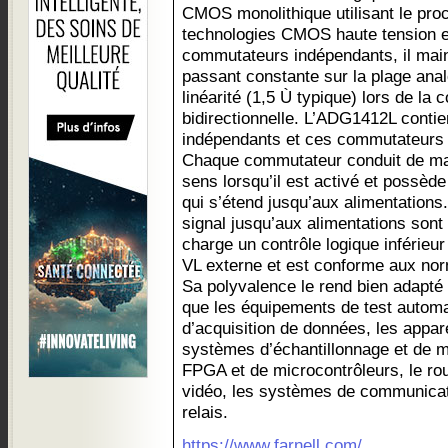
CMOS monolithique utilisant le pr
technologies CMOS haute tension et
commutateurs indépendants, il maint
passant constante sur la plage ana
linéarité (1,5 Ù typique) lors de la
bidirectionnelle. L’ADG1412L cont
indépendants et ces commutateurs 
Chaque commutateur conduit de ma
sens lorsqu’il est activé et possède
qui s’étend jusqu’aux alimentations
signal jusqu’aux alimentations son
charge un contrôle logique inférieur
VL externe et est conforme aux no
Sa polyvalence le rend bien adapté 
que les équipements de test autom
d’acquisition de données, les appare
systèmes d’échantillonnage et de ma
FPGA et de microcontrôleurs, le ro
vidéo, les systèmes de communicat
relais.
https://www.farnell.com/