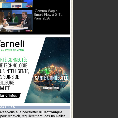
Gamma Wopla
Smart-Flow à SITL
Paris 2026
WSLETTER
ivez-vous a la newsletter d'
Electronique
pour recevoir, régulièrement, des nouvelles