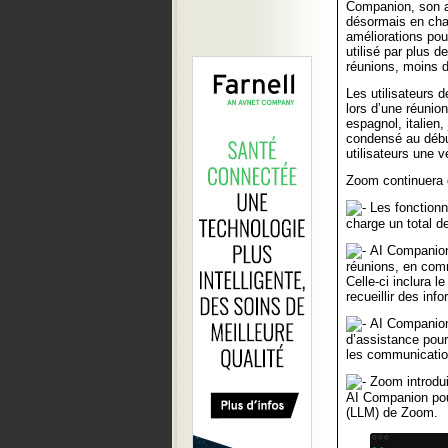
Companion, son as
désormais en char
améliorations po
utilisé par plus 
réunions, moins 
Les utilisateurs
lors d’une réunio
espagnol, italien
condensé au début
utilisateurs une 
Zoom continuera 
Les fonctionn
charge un total d
AI Companion 
réunions, en comm
Celle-ci inclura l
recueillir des inf
AI Companion
d’assistance pour
les communications
Zoom introduir
AI Companion pour
(LLM) de Zoom.