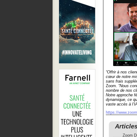
“Offrir à nos clie
cœur de notre mi
sans frais supplé
Zoom.
“Nous cont
nombre de nos cli
Notre approche fé
dynamique, ce qui 
vaste accès à l’I
https://www.zoom
Article
Zoom Do