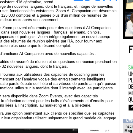
sistant d’IA générative, prend
ge de nouvelles langues, dont le français, et intègre de nouvelles
ur ses fonctionnalités existantes. Zoom AI Companion est désormais
de 125 000 comptes et a généré plus d’un million de résumés de
de deux mois après son lancement.
 de Zoom peuvent désormais poser des questions à AI Companion
n dans sept nouvelles langues : français, allemand, chinois,
, japonais et portugais. Zoom intègre également un nouvel aperçu
 des résumés de réunion générés par l’IA, pour fournir aux
version plus courte que le résumé complet.
d’améliorer AI Companion avec de nouvelles capacités :
alités de résumé de réunion et de questions en réunion prendront en
e 32 nouvelles langues, dont le français.
fournira aux utilisateurs des capacités de coaching pour les
ençant par l’analyse vocale des enregistrements intelligents.
e ratio parole-écoute de l’hôte et sa vitesse de parole afin qu’il puisse
ormations utiles sur la manière dont il interagit avec les participants.
 sera disponible dans Zoom Events, avec des capacités
 la rédaction de chat pour les halls d’événements et d’emails pour
 liées à l’inscription, au marketing et à la billetterie.
a une option permettant aux clients de spécifier que les capacités
 leur organisation utilisent uniquement le grand modèle de langage
NE
Inscr
Mag