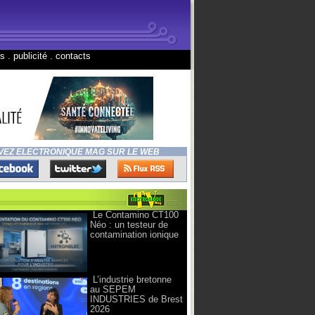
ns
.
publicité
.
contacts
VEZ ELECTRONIQUE MAG SUR LE WEB
Le Contamino CT100
Néo : un testeur de
contamination ionique
L’industrie bretonne
au SEPEM
INDUSTRIES de Brest
2026