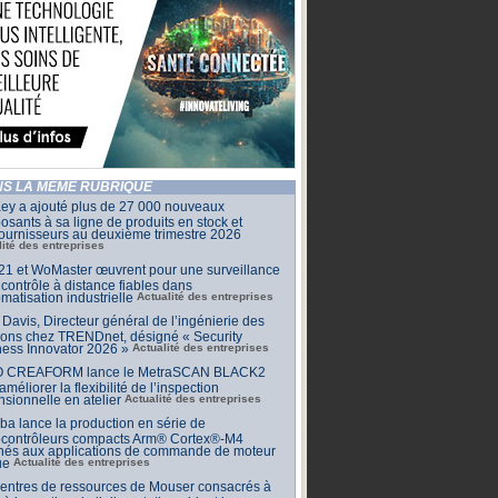
S LA MÊME RUBRIQUE
ey a ajouté plus de 27 000 nouveaux
sants à sa ligne de produits en stock et
ournisseurs au deuxième trimestre 2026
lité des entreprises
1 et WoMaster œuvrent pour une surveillance
 contrôle à distance fiables dans
omatisation industrielle
Actualité des entreprises
Davis, Directeur général de l’ingénierie des
ions chez TRENDnet, désigné « Security
ess Innovator 2026 »
Actualité des entreprises
 CREAFORM lance le MetraSCAN BLACK2
améliorer la flexibilité de l’inspection
sionnelle en atelier
Actualité des entreprises
ba lance la production en série de
ocontrôleurs compacts Arm® Cortex®-M4
inés aux applications de commande de moteur
ue
Actualité des entreprises
centres de ressources de Mouser consacrés à