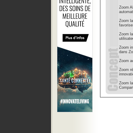
Zoom AI 
automat
Zoom la
favorise
Zoom lan
utilisate
Zoom int
dans Z
Zoom ac
Zoom rév
innovat
Zoom la
Compan