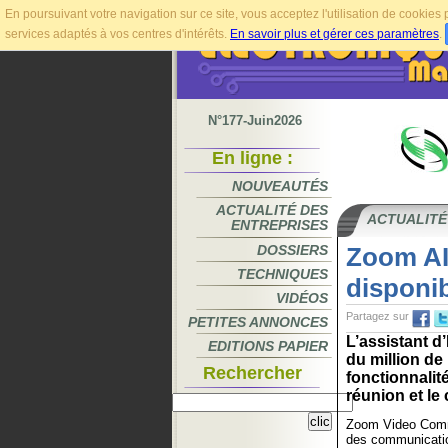
En poursuivant votre navigation sur ce site, vous acceptez l'utilisation de cookie
services adaptés à vos centres d'intérêts.
En savoir plus et gérer ces paramètres
.
N°177-Juin2026
En ligne :
NOUVEAUTÉS
ACTUALITÉ DES
ACTUALITÉ
ENTREPRISES
DOSSIERS
Zoom AI
TECHNIQUES
disponib
VIDÉOS
Partagez sur
PETITES ANNONCES
L’assistant d
EDITIONS PAPIER
du million de
Rechercher
fonctionnalit
réunion et le 
Zoom Video Commu
des communicatio