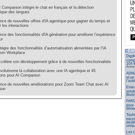
Companion intègre le chat en français et la détection
ique des langues
nce de nouvelles offres d'IA agentique pour gagner du temps et
r les interactions
ce des fonctionnalités d'IA générative pour améliorer l’expérience
ur
ègre des fonctionnalités d’automatisation alimentées par l’IA
DAN
oom Workplace
DigiK
compo
célère son développement grâce à de nouvelles fonctionnalités
104 f
Actua
olutionne la collaboration avec une IA agentique et 45
ADM2
ions pour AI Companion
et un
l’aut
nce de nouvelles améliorations pour Zoom Team Chat avec AI
Evan 
ion
solut
Busin
FARO
pour 
dimen
Toshi
micr
dest
uniq
Les 