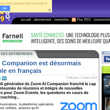
s pour vous proposer des contenus et
OK
X
accueil
.
abonnement
.
newsletter
.
Flux RSS
.
soumissio
SUI
 DES ENTREPRISES
 Companion est désormais
le en français
Publication: Octobre 2023
’IA générative de Zoom AI Companion franchit le cap
 résumés de réunions et intègre de nouvelles
és pour Zoom Events, les questions en cours de
coaching...
nications, la plateforme spécialiste
ns unifiées, annonce qu’AI