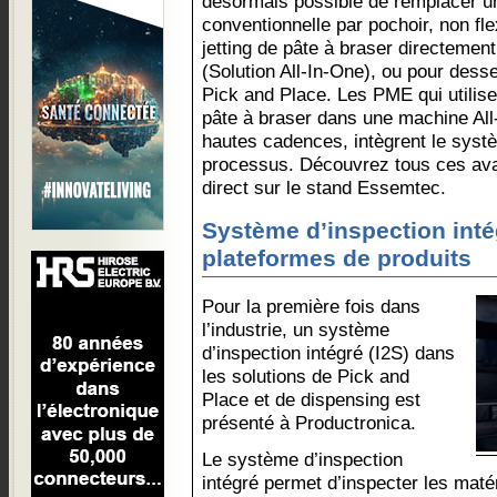
désormais possible de remplacer u
conventionnelle par pochoir, non fle
jetting de pâte à braser directemen
(Solution All-In-One), ou pour dess
Pick and Place. Les PME qui utilisen
pâte à braser dans une machine All
hautes cadences, intègrent le syst
processus. Découvrez tous ces ava
direct sur le stand Essemtec.
Système d’inspection inté
plateformes de produits
Pour la première fois dans
l’industrie, un système
d’inspection intégré (I2S) dans
les solutions de Pick and
Place et de dispensing est
présenté à Productronica.
Le système d’inspection
intégré permet d’inspecter les mat