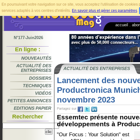
En poursuivant votre navigation sur ce site, vous acceptez l'utilisation de cookie
services adaptés à vos centres d'intérêts.
En savoir plus et gérer ces paramètres
.
accueil
.
abo
N°177-Juin2026
En ligne :
NOUVEAUTÉS
ACTUALITÉ DES
ACTUALITÉ DES ENTREPRISES
ENTREPRISES
DOSSIERS
Lancement des nouve
TECHNIQUES
Productronica Munich
VIDÉOS
novembre 2023
PETITES ANNONCES
EDITIONS PAPIER
Partagez sur
Rechercher
Essemtec présente nouvea
développements à Product
"Our Focus : Your Solution" est