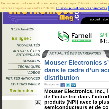
En poursuivant votre navigation sur ce site, vous acceptez l'utilisation de cookie
services adaptés à vos centres d'intérêts.
En savoir plus et gérer ces paramètres
.
accueil
.
abo
N°177-Juin2026
En ligne :
NOUVEAUTÉS
ACTUALITÉ DES
ACTUALITÉ DES ENTREPRISES
ENTREPRISES
DOSSIERS
Mouser Electronics s
TECHNIQUES
dans le cadre d’un ac
VIDÉOS
distribution
PETITES ANNONCES
EDITIONS PAPIER
Partagez sur
Rechercher
Mouser Electronics, Inc., l
de l’industrie dans l’intr
produits (NPI) avec la plu
semiconducteurs et de c