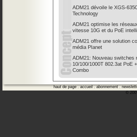
ADM21 dévoile le XGS-635
Technology
ADM21 optimise les réseaux 
vitesse 10G et du PoE intell
ADM21 offre une solution c
média Planet
ADM21: Nouveau switches 
10/100/1000T 802.3at PoE +
Combo
haut de page
.
accueil
.
abonnement
.
newslett
© 2007