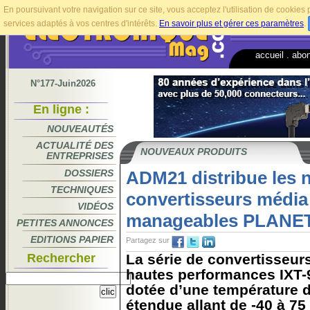
En poursuivant votre navigation sur ce site, vous acceptez l'utilisation de cookie
services adaptés à vos centres d'intérêts.
En savoir plus et gérer ces paramètres
.
accueil
.
abo
N°177-Juin2026
En ligne :
NOUVEAUTÉS
ACTUALITÉ DES
NOUVEAUX PRODUITS
ENTREPRISES
DOSSIERS
ADM21 distribue les
TECHNIQUES
convertisseurs média 
VIDÉOS
manageables PLANE
PETITES ANNONCES
EDITIONS PAPIER
Partagez sur
Rechercher
La série de convertisseur
hautes performances IXT
dotée d’une température 
étendue allant de -40 à 75