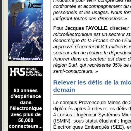
l’industrie pour tenir compte des réa
confrontée et accompagnement du 
personnels et les usages. Nous fo
intégrant toutes ces dimensions »
Pour
Jacques FAYOLLE
, directeur
microélectronique est un secteur st
économique de la France et de l’Eur
approuvé récemment 8,1 milliards €
secteur afin de réduire la dépendan
Innover dans ce secteur est donc 
région Sud, qui représente 35% de l
semi-conducteurs. »
Relever les défis de la mi
demain
Le campus Provence de Mines de S
diplômés aptes à relever les défis 
4 cursus : Ingénieur Systèmes Micr
(ISMIN), sous statut étudiant ; Ing
Électroniques Embarqués (SEE), en