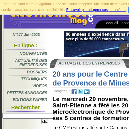
En poursuivant votre navigation sur ce site, vous acceptez l'utilisation de cookie
services adaptés à vos centres d'intérêts.
En savoir plus et gérer ces paramètres
.
accueil
.
abo
N°177-Juin2026
En ligne :
NOUVEAUTÉS
ACTUALITÉ DES
ACTUALITÉ DES ENTREPRISES
ENTREPRISES
DOSSIERS
20 ans pour le Centre
TECHNIQUES
de Provence de Mines
VIDÉOS
Partagez sur
PETITES ANNONCES
Le mercredi 29 novembre,
EDITIONS PAPIER
Saint-Etienne a fêté les 2
Rechercher
Microélectronique de Prov
ses 5 centres de formation
Le CMP est installé sur le Campus 