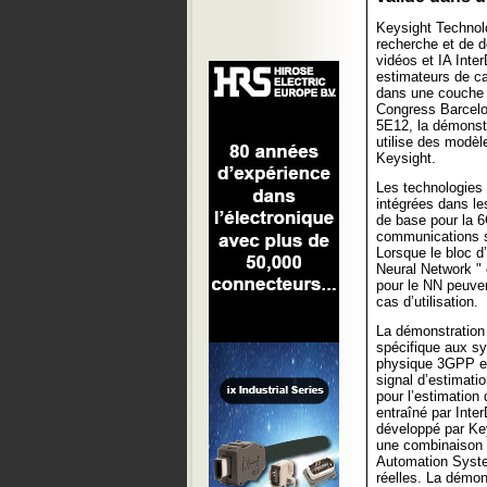
Keysight Technolo
recherche et de 
vidéos et IA Inte
estimateurs de ca
dans une couche p
Congress Barcelo
5E12, la démonst
utilise des modèl
Keysight.
Les technologies d
intégrées dans l
de base pour la 6
communications sa
Lorsque le bloc d
Neural Network " 
pour le NN peuve
cas d’utilisation.
La démonstration 
spécifique aux s
physique 3GPP et d
signal d’estimati
pour l’estimation
entraîné par Inter
développé par Key
une combinaison d
Automation Syste
réelles. La démo