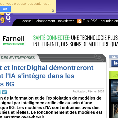
s pour vous proposer des contenus et
OK
X
accueil
.
abonnement
.
newsletter
.
Flux RSS
.
soumissio
SUI
 DES ENTREPRISES
 et InterDigital démontreront
l’IA s’intègre dans les
s 6G
Publication: Février 2024
 de la formation et de l’exploitation de modèles de
signal par intelligence artificielle au sein d’une
que 6G. Les modèles d’IA sont entraînés avec des
lées et réelles. Le fonctionnement des modèles est
n système over-the-air...