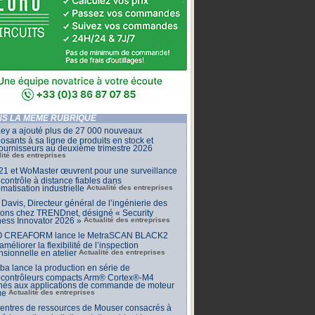
S LA MÊME RUBRIQUE
ey a ajouté plus de 27 000 nouveaux
sants à sa ligne de produits en stock et
ournisseurs au deuxième trimestre 2026
lité des entreprises
1 et WoMaster œuvrent pour une surveillance
 contrôle à distance fiables dans
omatisation industrielle
Actualité des entreprises
Davis, Directeur général de l’ingénierie des
ions chez TRENDnet, désigné « Security
ess Innovator 2026 »
Actualité des entreprises
 CREAFORM lance le MetraSCAN BLACK2
améliorer la flexibilité de l’inspection
sionnelle en atelier
Actualité des entreprises
ba lance la production en série de
ocontrôleurs compacts Arm® Cortex®-M4
inés aux applications de commande de moteur
ue
Actualité des entreprises
centres de ressources de Mouser consacrés à