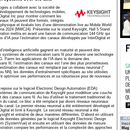
gies a collaboré avec la société de
développement de technologies mobiles,
rDigital Inc pour montrer comment les
naux IA peuvent être formés, intégrés
hysique et évalués lors d’une démonstration live au Mobile World
na 2024 (MWC24). Présentée sur le stand Keysight, Hall 5 Stand
ration mettra en avant une liaison de communication 144 GHz qui
es d’IA pour l’estimation des canaux développés par InterDigital et
’intelligence artificielle gagnent en maturité et peuvent être
es systèmes de communication sans fil pour devenir une technologie
G. Parmi les applications de l’IA dans le domaine des
ns fil, l’estimation des canaux est l’une des plus prometteuses.
’estimation des canaux est remplacé par un réseau neuronal ("
ou NN), les données d’entraînement spécifiques au site utilisées
nt optimiser ses performances et sa robustesse pour de nouveaux
repose sur le logiciel Electronic Design Automation (EDA)
ystèmes de communication de Keysight pour modéliser une couche
es canaux sans fil. Au lieu d’utiliser le traitement traditionnel du
on du canal, ce bloc a été remplacé par divers réseaux neuronaux
 du canal. Le premier réseau neuronal a été entièrement développé et
Digital et livré à Keysight. Le second réseau neuronal a été
sight et entraîné de deux manières différentes. D’abord en utilisant
NE
e données générées par le logiciel Keysight Electronic Design
m (SystemVue) et ensuite en utilisant des données de mesure
Inscr
nstration compare les performances et la complexité des approches
Mag