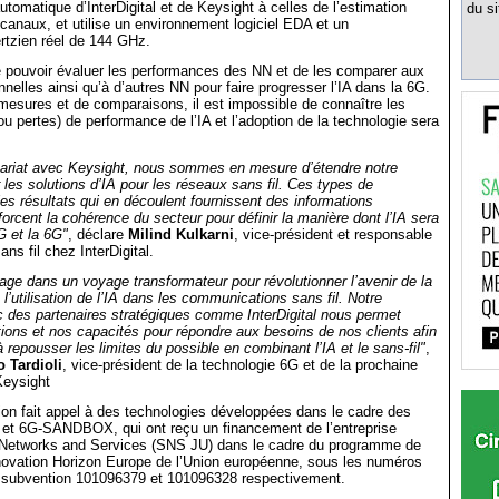
utomatique d’InterDigital et de Keysight à celles de l’estimation
du si
s canaux, et utilise un environnement logiciel EDA et un
rtzien réel de 144 GHz.
de pouvoir évaluer les performances des NN et de les comparer aux
nnelles ainsi qu’à d’autres NN pour faire progresser l’IA dans la 6G.
esures et de comparaisons, il est impossible de connaître les
ou pertes) de performance de l’IA et l’adoption de la technologie sera
nariat avec Keysight, nous sommes en mesure d’étendre notre
r les solutions d’IA pour les réseaux sans fil. Ces types de
 les résultats qui en découlent fournissent des informations
forcent la cohérence du secteur pour définir la manière dont l’IA sera
G et la 6G"
, déclare
Milind Kulkarni
, vice-président et responsable
ans fil chez InterDigital.
ge dans un voyage transformateur pour révolutionner l’avenir de la
l’utilisation de l’IA dans les communications sans fil. Notre
c des partenaires stratégiques comme InterDigital nous permet
utions et nos capacités pour répondre aux besoins de nos clients afin
à repousser les limites du possible en combinant l’IA et le sans-fil"
,
 Tardioli
, vice-président de la technologie 6G et de la prochaine
Keysight
on fait appel à des technologies développées dans le cadre des
et 6G-SANDBOX, qui ont reçu un financement de l’entreprise
etworks and Services (SNS JU) dans le cadre du programme de
nnovation Horizon Europe de l’Union européenne, sous les numéros
 subvention 101096379 et 101096328 respectivement.