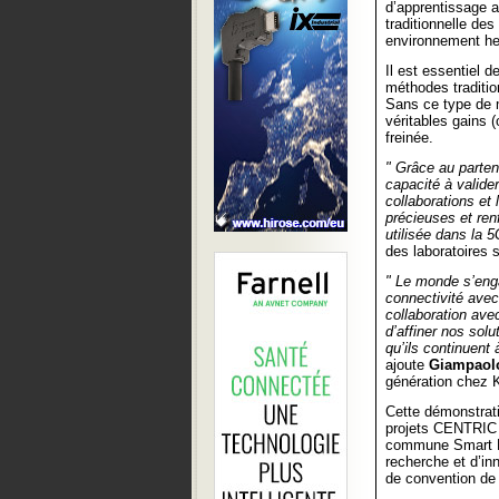
d’apprentissage a
traditionnelle de
environnement he
Il est essentiel 
méthodes traditio
Sans ce type de m
véritables gains (
freinée.
" Grâce au parte
capacité à valide
collaborations et
précieuses et ren
utilisée dans la 5
des laboratoires s
" Le monde s’enga
connectivité avec 
collaboration ave
d’affiner nos sol
qu’ils continuent 
ajoute
Giampaolo
génération chez 
Cette démonstrati
projets CENTRIC 
commune Smart N
recherche et d’i
de convention de