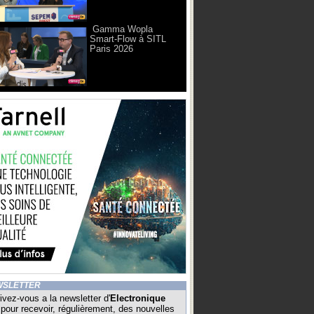
Gamma Wopla
Smart-Flow à SITL
Paris 2026
WSLETTER
ivez-vous a la newsletter d'
Electronique
pour recevoir, régulièrement, des nouvelles