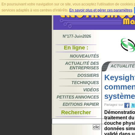
En poursuivant votre navigation sur ce site, vous acceptez l'utilisation de cookie
services adaptés à vos centres d'intérêts.
En savoir plus et gérer ces paramètres
.
N°177-Juin2026
En ligne :
NOUVEAUTÉS
ACTUALITÉ DES
ACTUALITÉ
ENTREPRISES
DOSSIERS
Keysight
TECHNIQUES
comment 
VIDÉOS
système
PETITES ANNONCES
EDITIONS PAPIER
Partagez sur
Rechercher
Démonstration
traitement du 
couche physi
données simu
validé dans u