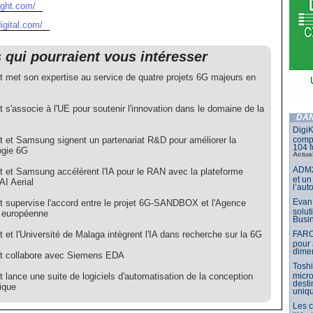
ight.com/
igital.com/
s qui pourraient vous intéresser
t met son expertise au service de quatre projets 6G majeurs en
 s'associe à l'UE pour soutenir l'innovation dans le domaine de la
DAN
DigiK
t et Samsung signent un partenariat R&D pour améliorer la
compo
104 f
ogie 6G
Actua
ADM2
t et Samsung accélèrent l'IA pour le RAN avec la plateforme
et un
AI Aerial
l’aut
Evan 
t supervise l'accord entre le projet 6G-SANDBOX et l'Agence
solut
e européenne
Busin
 et l'Université de Malaga intègrent l'IA dans recherche sur la 6G
FARO
pour 
dimen
t collabore avec Siemens EDA
Toshi
 lance une suite de logiciels d'automatisation de la conception
micr
dest
ique
uniq
Les 