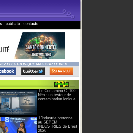
ns
.
publicité
.
contacts
VEZ ELECTRONIQUE MAG SUR LE WEB
Le Contamino CT100
Néo : un testeur de
contamination ionique
L’industrie bretonne
au SEPEM
INDUSTRIES de Brest
2026