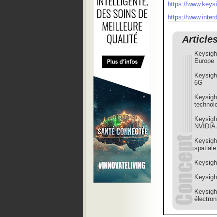
https://www.keys
https://www.interd
Article
Keysigh
Europe
Keysight
6G
Keysigh
technol
Keysigh
NVIDIA 
Keysigh
spatial
Keysight
Keysigh
Keysight
électron