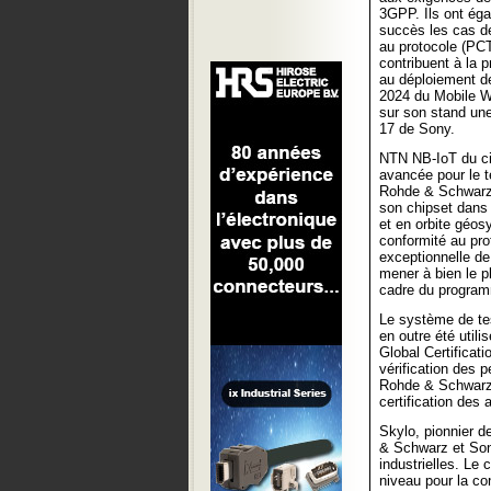
3GPP. Ils ont ég
succès les cas de
au protocole (PC
contribuent à la 
au déploiement de
2024 du Mobile 
sur son stand une
17 de Sony.
NTN NB-IoT du cir
avancée pour le
Rohde & Schwarz,
son chipset dans 
et en orbite géos
conformité au pro
exceptionnelle de
mener à bien le p
cadre du programm
Le système de t
en outre été util
Global Certificat
vérification des 
Rohde & Schwarz 
certification des 
Skylo, pionnier d
& Schwarz et Son
industrielles. Le
niveau pour la co