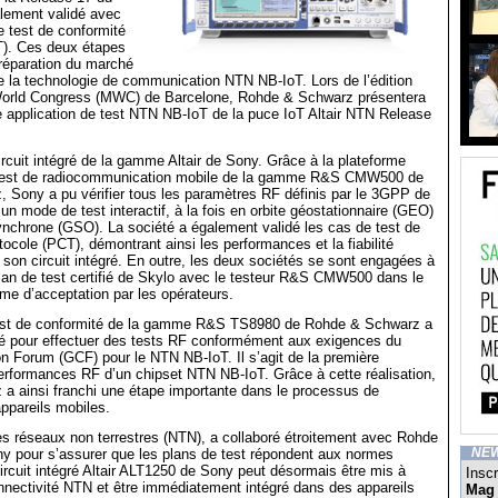
alement validé avec
 test de conformité
T). Ces deux étapes
préparation du marché
 la technologie de communication NTN NB-IoT. Lors de l’édition
World Congress (MWC) de Barcelone, Rohde & Schwarz présentera
 application de test NTN NB-IoT de la puce IoT Altair NTN Release
cuit intégré de la gamme Altair de Sony. Grâce à la plateforme
 test de radiocommunication mobile de la gamme R&S CMW500 de
 Sony a pu vérifier tous les paramètres RF définis par le 3GPP de
un mode de test interactif, à la fois en orbite géostationnaire (GEO)
ynchrone (GSO). La société a également validé les cas de test de
tocole (PCT), démontrant ainsi les performances et la fiabilité
 son circuit intégré. En outre, les deux sociétés se sont engagées à
lan de test certifié de Skylo avec le testeur R&S CMW500 dans le
e d’acceptation par les opérateurs.
est de conformité de la gamme R&S TS8980 de Rohde & Schwarz a
isé pour effectuer des tests RF conformément aux exigences du
ion Forum (GCF) pour le NTN NB-IoT. Il s’agit de la première
performances RF d’un chipset NTN NB-IoT. Grâce à cette réalisation,
a ainsi franchi une étape importante dans le processus de
appareils mobiles.
es réseaux non terrestres (NTN), a collaboré étroitement avec Rohde
y pour s’assurer que les plans de test répondent aux normes
NE
 circuit intégré Altair ALT1250 de Sony peut désormais être mis à
Inscr
nnectivité NTN et être immédiatement intégré dans des appareils
Mag