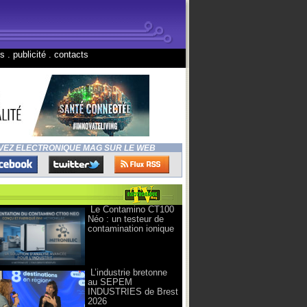
ns
.
publicité
.
contacts
VEZ ELECTRONIQUE MAG SUR LE WEB
Le Contamino CT100
Néo : un testeur de
contamination ionique
L’industrie bretonne
au SEPEM
INDUSTRIES de Brest
2026