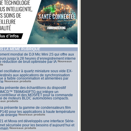
S LA MÊME RUBRIQUE
ment mondial de DJI Mic Mini 2S qui offre aux
eurs jusqu’à 28 heures d’enregistrement interne
e réduction de bruit optimisée par IA
Nouveaux
its
l oscillateur à quartz miniature sous vide EX-
estinés aux applications de synchronisation
que à faible consommation et alimentées par
rie
Nouveaux produits
ba présente des échantillons du dispositif
tMCD™ TB9M040FTG qui intègre un
ocontrôleur et des MOSFET pour la commande
cte de moteurs BLDC automobiles compacts.
aux produits
ia présente la gamme de condensateurs film
140 pour les applications à haute température
ute énergie
Nouveaux produits
 et Moxa ont développés une interface Série-
net sécurisée pour les besoins d’aujourd’hui et
emain
Nouveaux produits