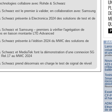
echnologies collabore avec Rohde & Schwarz
 Schwarz est le premier à valider, en collaboration avec Samsung
 Schwarz présente à Electronica 2024 des solutions de test et de
 Schwarz et Samsung – premiers à vérifier l'agrégation de
es en liaison montante LTE-Advanced
 Schwarz présente à l’édition 2024 du MWC des solutions de
DAN
Lance
créat
 Schwarz et MediaTek font la démonstration d’une connexion 5G
et un
produ
 Rel.17 au MWC 2024
Nouve
 Schwarz prend désormais en charge le test de signal de réveil
423 d
criti
batte
Toshi
Smar
micr
dire
Nouve
Exxel
CF-PP
et ha
ADM21
Ether
de d