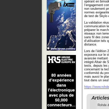
opérant en bimode
l’engagement com
non seulement pr
normes exigeantes
de test de Skylo 
La validation réu
communication le
préparer le march
réseaux non terre
sans fil des zone
d’utilisation tel
distance.
Lors de l’éditio
exposera sur le 
avancée mettant 
intégré Altair d
tests, depuis les
concernant la tec
conformité du pr
mais aussi le pla
tout dans un seul
https://www.rohd
Article
Rohde &