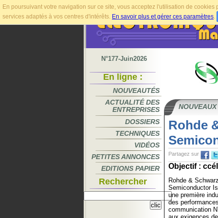
En poursuivant votre navigation sur ce site, vous acceptez l'utilisation de cookie
services adaptés à vos centres d'intérêts.
En savoir plus et gérer ces paramètres
.
N°177-Juin2026
En ligne :
NOUVEAUTÉS
ACTUALITÉ DES
NOUVEAUX
ENTREPRISES
DOSSIERS
Rohde &
TECHNIQUES
Semicon
VIDÉOS
Partagez sur
PETITES ANNONCES
Objectif : cc
EDITIONS PAPIER
Rechercher
Rohde & Schwarz
Semiconductor Isr
une première indust
des performances
communication N
aux exigences de