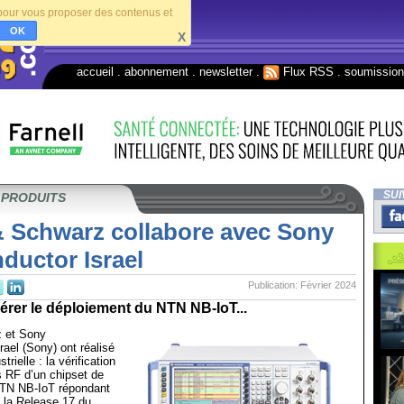
s pour vous proposer des contenus et
OK
X
accueil
.
abonnement
.
newsletter
.
Flux RSS
.
soumissio
SUI
 PRODUITS
 Schwarz collabore avec Sony
ductor Israel
Publication: Février 2024
élérer le déploiement du NTN NB-IoT...
 et Sony
ael (Sony) ont réalisé
rielle : la vérification
 RF d’un chipset de
TN NB-IoT répondant
 la Release 17 du