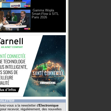
Gamma Wopla
Smart-Flow à SITL
Paris 2026
WSLETTER
ivez-vous a la newsletter d'
Electronique
pour recevoir, régulièrement, des nouvelles