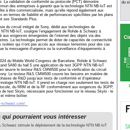
. La validation de conformité au protocole (PCT) démontre
du si
mun des entreprises à garantir que la technologie NTN NB-IoT est
ête à être commercialisée, mais qu’elle répond également aux
 en termes de fiabilité et de performances spécifiées par les plans
et ses Standards Plus.
ssie du circuit intégré de Sony, dédié aux technologies de
 NTN NB-IoT, souligne l’engagement de Rohde & Schwarz à
é aux exigences émergentes de l’internet des objets via des
stres. La technologie permet de doter de capacités de connectivité
s isolées qui n’ont pas accès aux réseaux terrestres pour des cas
s que la messagerie d’urgence ou la surveillance d’équipements à
n 2024 du Mobile World Congress de Barcelone, Rohde & Schwarz
stand 5A80 du hall 5 une application de test 3GPP NTN NB-IoT
en œuvre le testeur R&S CMW500 pour la vérification du circuit
e Sony. Le testeur R&S CMW500 couvre les besoins en matière de
 phases de R&D jusqu’aux tests de conformité et d’opérateur
hnologie NTN NB-IoT. Il prend en charge non seulement les tests de
otocole, du RRM et de la RF conformément aux exigences du 3GPP,
n de test Skylo, nécessaire pour fonctionner sur le réseau Skylo - le
 et même boîtier.
e-schwarz.com/
s qui pourraient vous intéresser
 Schwarz stimule le déploiement de la technologie NTN NB-IoT