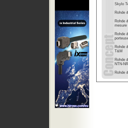
Skylo T
Rohde &
Rohde &
mesure
Rohde &
porteus
Rohde &
T&M
Rohde &
NTN-NR
Rohde &