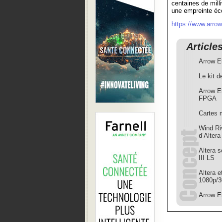
centaines de mill
une empreinte éc
https://www.arro
Article
Arrow E
Le kit 
Arrow E
FPGA
Cartes 
Wind Ri
d’Altera
Altera 
III LS
Altera e
1080p/3
Arrow E