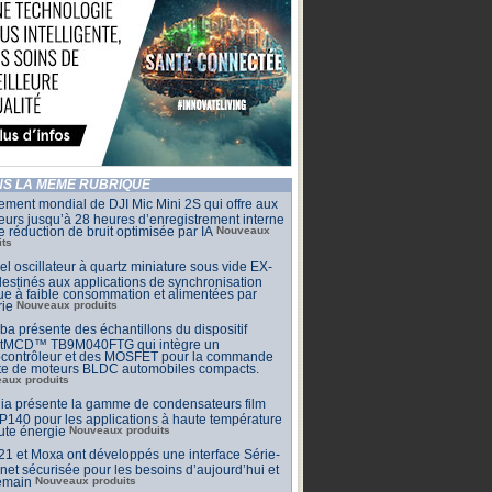
S LA MÊME RUBRIQUE
ment mondial de DJI Mic Mini 2S qui offre aux
eurs jusqu’à 28 heures d’enregistrement interne
e réduction de bruit optimisée par IA
Nouveaux
its
l oscillateur à quartz miniature sous vide EX-
estinés aux applications de synchronisation
que à faible consommation et alimentées par
rie
Nouveaux produits
ba présente des échantillons du dispositif
tMCD™ TB9M040FTG qui intègre un
ocontrôleur et des MOSFET pour la commande
cte de moteurs BLDC automobiles compacts.
aux produits
ia présente la gamme de condensateurs film
140 pour les applications à haute température
ute énergie
Nouveaux produits
 et Moxa ont développés une interface Série-
net sécurisée pour les besoins d’aujourd’hui et
emain
Nouveaux produits