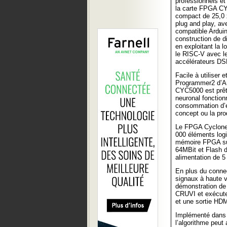
professionnels et
la carte FPGA CY
compact de 25,0 
plug and play, a
compatible Arduino
construction de di
en exploitant la 
le RISC-V avec le
accélérateurs DSP
Facile à utiliser 
Programmer2 d’Arr
CYC5000 est prêt 
neuronal fonctionn
consommation d’én
concept ou la pr
Le FPGA Cyclone 
000 éléments logi
mémoire FPGA su
64MBit et Flash d
alimentation de 5
En plus du connec
signaux à haute v
démonstration de 
CRUVI et exécute 
et une sortie HDM
Implémenté dans 
l’algorithme peut