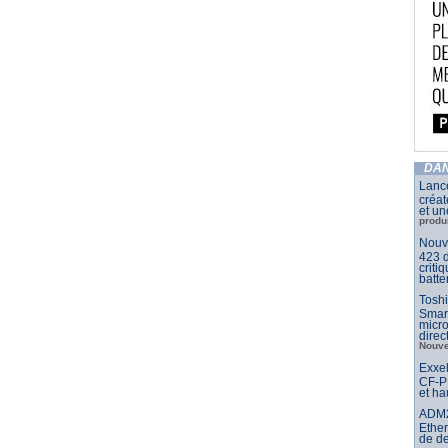
DAN
Lance
créat
et un
produ
Nouve
423 d
criti
batte
Toshi
Smar
micr
dire
Nouve
Exxel
CF-PP
et ha
ADM21
Ether
de d