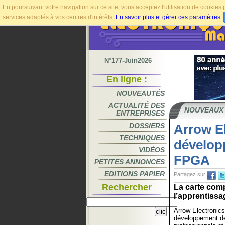
En poursuivant votre navigation sur ce site, vous acceptez l'utilisation de cookie
services adaptés à vos centres d'intérêts.
En savoir plus et gérer ces paramètres
.
N°177-Juin2026
En ligne :
NOUVEAUTÉS
ACTUALITÉ DES
NOUVEAUX
ENTREPRISES
DOSSIERS
Arrow El
TECHNIQUES
développ
VIDÉOS
FPGA
PETITES ANNONCES
EDITIONS PAPIER
Partagez sur
Rechercher
La carte comp
l’apprentissa
Arrow Electronics 
développement de 