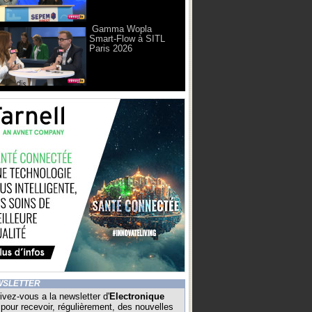
Gamma Wopla
Smart-Flow à SITL
Paris 2026
WSLETTER
ivez-vous a la newsletter d'
Electronique
pour recevoir, régulièrement, des nouvelles