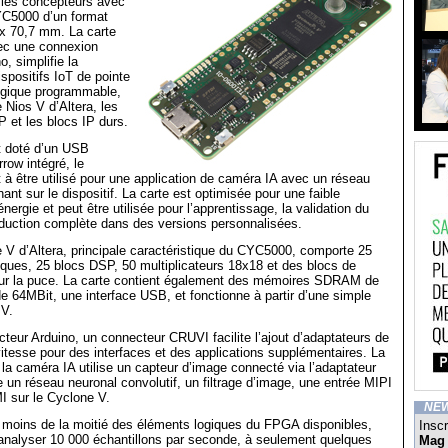
 les concepteurs avec
C5000 d’un format
x 70,7 mm. La carte
vec une connexion
, simplifie la
spositifs IoT de pointe
logique programmable,
 Nios V d’Altera, les
 et les blocs IP durs.
et doté d’un USB
ow intégré, le
à être utilisé pour une application de caméra IA avec un réseau
ant sur le dispositif. La carte est optimisée pour une faible
ergie et peut être utilisée pour l’apprentissage, la validation du
oduction complète dans des versions personnalisées.
V d’Altera, principale caractéristique du CYC5000, comporte 25
ques, 25 blocs DSP, 50 multiplicateurs 18x18 et des blocs de
r la puce. La carte contient également des mémoires SDRAM de
e 64MBit, une interface USB, et fonctionne à partir d’une simple
 V.
teur Arduino, un connecteur CRUVI facilite l’ajout d’adaptateurs de
itesse pour des interfaces et des applications supplémentaires. La
la caméra IA utilise un capteur d’image connecté via l’adaptateur
un réseau neuronal convolutif, un filtrage d’image, une entrée MIPI
I sur le Cyclone V.
NE
moins de la moitié des éléments logiques du FPGA disponibles,
Inscr
 analyser 10 000 échantillons par seconde, à seulement quelques
Mag