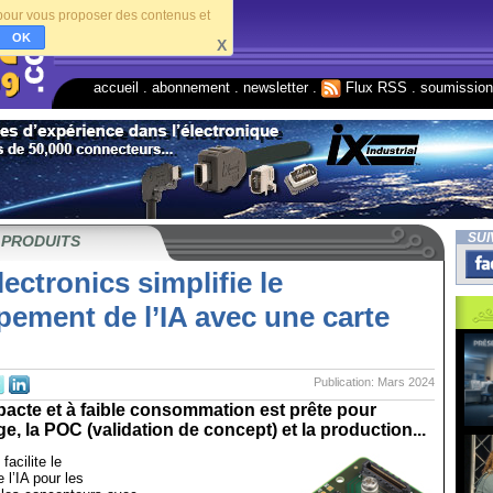
s pour vous proposer des contenus et
OK
X
accueil
.
abonnement
.
newsletter
.
Flux RSS
.
soumissio
SUI
 PRODUITS
ectronics simplifie le
ement de l’IA avec une carte
Publication: Mars 2024
acte et à faible consommation est prête pour
ge, la POC (validation de concept) et la production...
facilite le
l’IA pour les