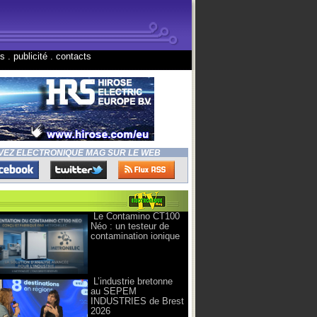
ns
.
publicité
.
contacts
VEZ ELECTRONIQUE MAG SUR LE WEB
Le Contamino CT100
Néo : un testeur de
contamination ionique
L’industrie bretonne
au SEPEM
INDUSTRIES de Brest
2026