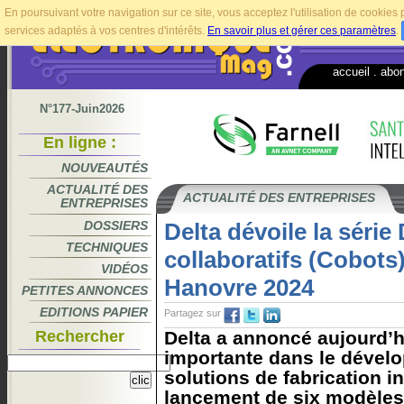
En poursuivant votre navigation sur ce site, vous acceptez l'utilisation de cookie
services adaptés à vos centres d'intérêts.
En savoir plus et gérer ces paramètres
.
accueil
.
abo
N°177-Juin2026
En ligne :
NOUVEAUTÉS
ACTUALITÉ DES
ACTUALITÉ DES ENTREPRISES
ENTREPRISES
DOSSIERS
Delta dévoile la série
TECHNIQUES
collaboratifs (Cobots)
VIDÉOS
Hanovre 2024
PETITES ANNONCES
EDITIONS PAPIER
Partagez sur
Rechercher
Delta a annoncé aujourd’h
importante dans le dével
solutions de fabrication in
lancement de six modèles