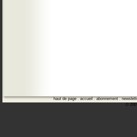
haut de page
.
accueil
.
abonnement
.
newslett
© 2007