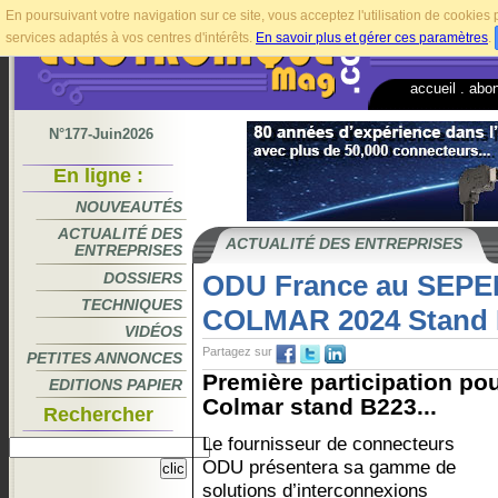
En poursuivant votre navigation sur ce site, vous acceptez l'utilisation de cookie
services adaptés à vos centres d'intérêts.
En savoir plus et gérer ces paramètres
.
accueil
.
abo
N°177-Juin2026
En ligne :
NOUVEAUTÉS
ACTUALITÉ DES
ACTUALITÉ DES ENTREPRISES
ENTREPRISES
DOSSIERS
ODU France au SEPE
TECHNIQUES
COLMAR 2024 Stand 
VIDÉOS
Partagez sur
PETITES ANNONCES
Première participation po
EDITIONS PAPIER
Colmar stand B223...
Rechercher
Le fournisseur de connecteurs
ODU présentera sa gamme de
solutions d’interconnexions