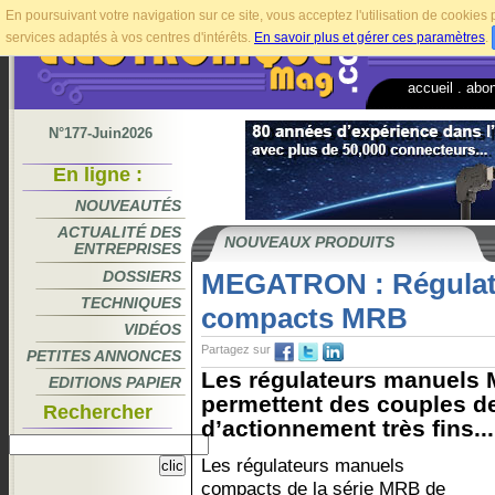
En poursuivant votre navigation sur ce site, vous acceptez l'utilisation de cookie
services adaptés à vos centres d'intérêts.
En savoir plus et gérer ces paramètres
.
accueil
.
abo
N°177-Juin2026
En ligne :
NOUVEAUTÉS
ACTUALITÉ DES
NOUVEAUX PRODUITS
ENTREPRISES
DOSSIERS
MEGATRON : Régulat
TECHNIQUES
compacts MRB
VIDÉOS
Partagez sur
PETITES ANNONCES
Les régulateurs manuel
EDITIONS PAPIER
permettent des couples de
Rechercher
d’actionnement très fins...
Les régulateurs manuels
compacts de la série MRB de