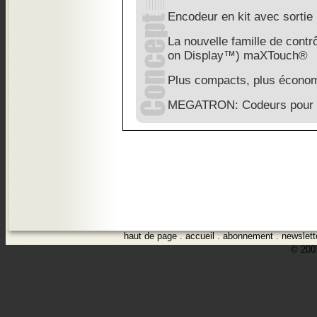
Encodeur en kit avec sorti
La nouvelle famille de cont
on Display™) maXTouch®
Plus compacts, plus économi
MEGATRON: Codeurs pour e
haut de page
.
accueil
.
abonnement
.
newslett
© 2007